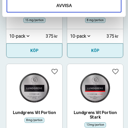
AVVISA
Lundgrens Skåne Stark
Lundgrens Skåne White
White Portion
Portion
15 mg/portion
8 mg/portion
375
375
10-pack
10-pack
KÖP
KÖP
Lägg till i favoriter
Lägg ti
Lundgrens Vit Portion
Lundgrens Vit Portion
Stark
8mg/portion
13mg/portion