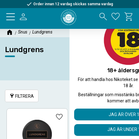
Order innan 12 vardag skickas samma vardag
Kundva
Meny
Favorite
Snus
Lundgrens
Lundgrens
18+ åldersg
För att handla hos Nikoteket.se
18 år.
Beställningar som misstänks b
FILTRERA
SORTERA
kommer att avb
JAG ÄR ÖVER 
Lägg till i favoriter
Lägg ti
JAG ÄR UNDER 