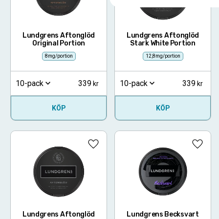
Lundgrens Aftonglöd
Lundgrens Aftonglöd
Original Portion
Stark White Portion
8mg/portion
12,8mg/portion
339
339
10-pack
10-pack
KÖP
KÖP
Lägg till i favoriter
Lägg ti
Lundgrens Aftonglöd
Lundgrens Becksvart