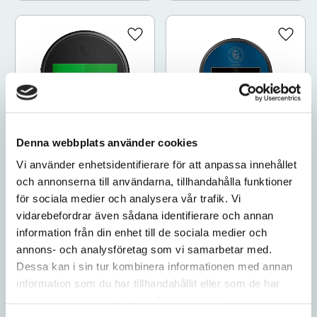
Lägg till i favoriter
Lägg ti
Lundgrens Norrland
Lundgrens Original
Denna webbplats använder cookies
White Portion
Portion
Vi använder enhetsidentifierare för att anpassa innehållet
8mg/portion
8mg/portion
och annonserna till användarna, tillhandahålla funktioner
för sociala medier och analysera vår trafik. Vi
375
339
10-pack
10-pack
vidarebefordrar även sådana identifierare och annan
information från din enhet till de sociala medier och
KÖP
KÖP
annons- och analysföretag som vi samarbetar med.
Dessa kan i sin tur kombinera informationen med annan
information som du har tillhandahållit eller som de har
samlat in när du har använt deras tjänster.
Lägg till i favoriter
Lägg ti