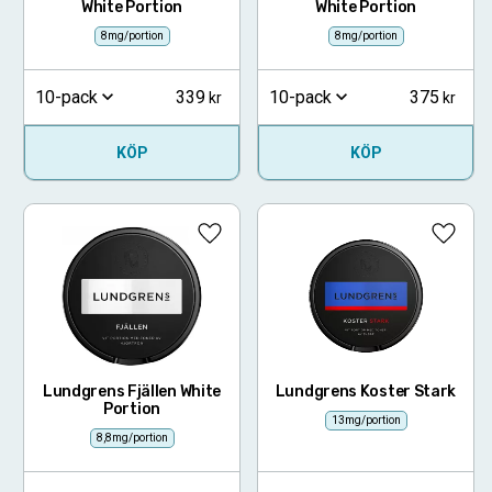
White Portion
White Portion
8mg/portion
8mg/portion
339
375
10-pack
10-pack
KÖP
KÖP
Lägg till i favoriter
Lägg ti
Lundgrens Fjällen White
Lundgrens Koster Stark
Portion
13mg/portion
8,8mg/portion