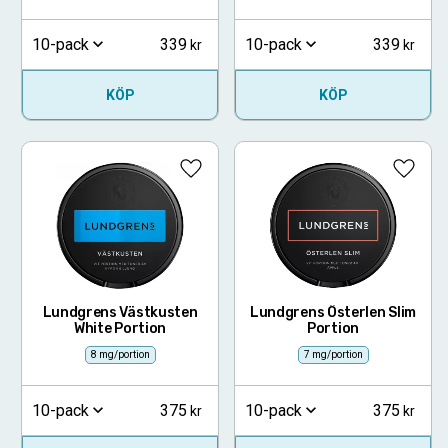
339
339
10-pack
10-pack
KÖP
KÖP
Lägg till i favoriter
Lägg ti
Lundgrens Västkusten
Lundgrens Österlen Slim
White Portion
Portion
8 mg/portion
7 mg/portion
375
375
10-pack
10-pack