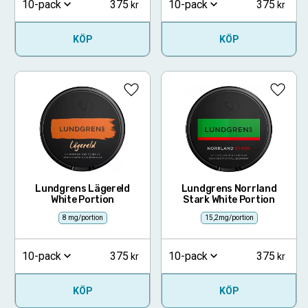
375
375
10-pack
10-pack
KÖP
KÖP
Lägg till i favoriter
Lägg ti
Lundgrens Lägereld
Lundgrens Norrland
White Portion
Stark White Portion
8 mg/portion
15,2mg/portion
375
375
10-pack
10-pack
KÖP
KÖP