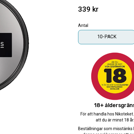
339
kr
Antal
10-PACK
Antal
-
+
Snabba leveranser med 
Beställningar innan 12.
Leverans 1-3 arbetsdaga
18+ åldersgrän
För att handla hos Nikoteket
att du är minst 18 år
Artikelnr
Beställningar som misstänks 