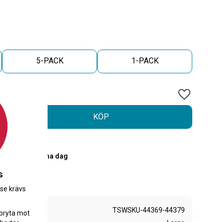
5-PACK
1-PACK
Lägg till i 
KÖP
PostNord
00 skickas samma dag
r
s
.se krävs
.
TSWSKU-44369-44379
bryta mot