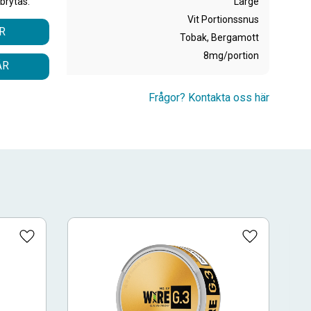
Large
brytas.
Vit Portionssnus
R
Tobak, Bergamott
8mg/portion
ÅR
Frågor? Kontakta oss här
Lägg till i favoriter
Lägg till i fa