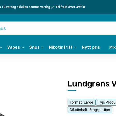
n 12 vardag skickas samma vardag
Fri frakt över 499 kr
Vapes
Snus
Nikotinfritt
Nytt pris
Mi
Lundgrens V
Format:
Large
Typ/Produk
Nikotinhalt:
8mg/portion