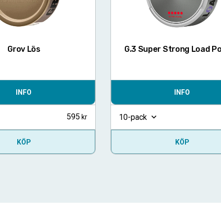
Grov Lös
G.3 Super Strong Load Po
INFO
INFO
595
10-pack
KÖP
KÖP