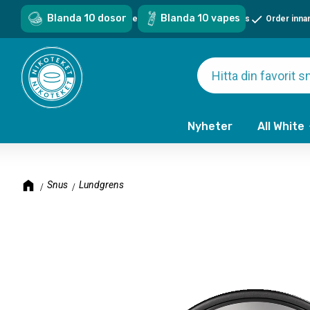
Blanda 10 dosor
Blanda 10 vapes
Sveriges största sortiment - över 1000 snus & vapes
Order inna
Nyheter
All White
Snus
Lundgrens