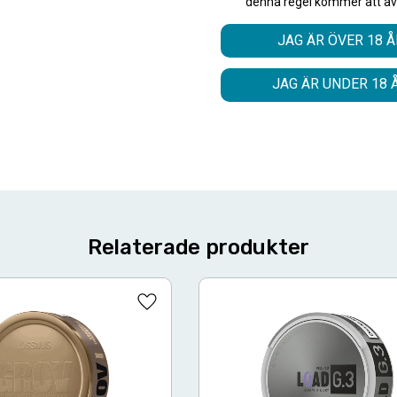
Format
denna regel kommer att av
Typ/Produkt
JAG ÄR ÖVER 18 Å
Smak
Nikotinhalt
JAG ÄR UNDER 18 
Relaterade produkter
Lägg till i favoriter