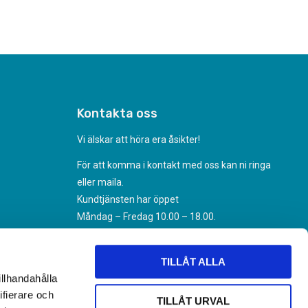
Kontakta oss
Vi älskar att höra era åsikter!
För att komma i kontakt med oss kan ni ringa
eller maila.
Kundtjänsten har öppet
Måndag – Fredag 10.00 – 18.00.
070-494 31 35
Kundtjanst@nikoteket.se
TILLÅT ALLA
illhandahålla
ifierare och
TILLÅT URVAL