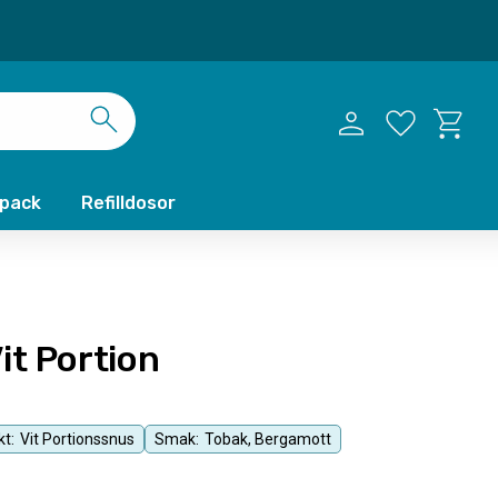
Kundvag
Favoriter
xpack
Refilldosor
it Portion
t:
Vit Portionssnus
Smak:
Tobak, Bergamott