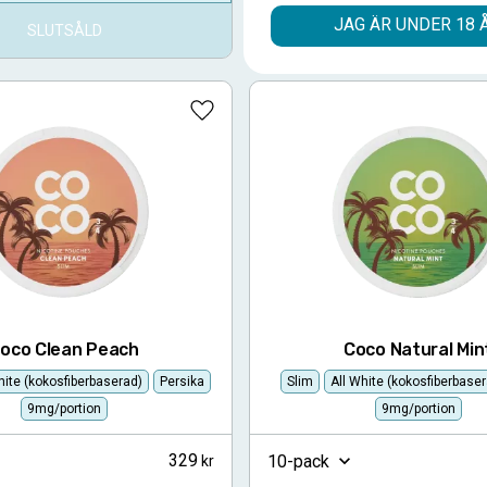
JAG ÄR UNDER 18 
SLUTSÅLD
SLUTSÅLD
Lägg till i favoriter
oco Clean Peach
Coco Natural Min
hite (kokosfiberbaserad)
Persika
Slim
All White (kokosfiberbase
9mg/portion
9mg/portion
329
10-pack