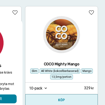
Lägg till i favoriter
Lägg till
nade
COCO Mighty Mango
s
)
Lemonad
Slim
All White (kokosfiberbaserad)
Mango
.se krävs
.
13,5mg/portion
bryta mot
329
329
10-pack
brytas.
R
KÖP