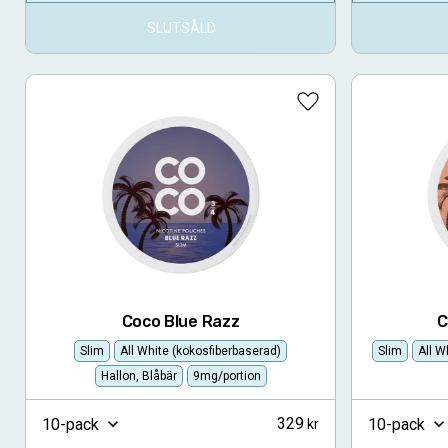
SLUTSÅLD
Lägg till i favoriter
Coco Blue Razz
C
Slim
All White (kokosfiberbaserad)
Slim
All W
Hallon, Blåbär
9mg/portion
329
10-pack
10-pack