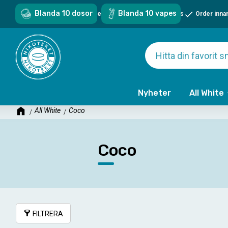
Blanda 10 dosor
Blanda 10 vapes
Sveriges största sortiment - över 1000 snus & vapes
Order inna
Nyheter
All White
All White
Coco
Coco
FILTRERA