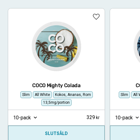
Lägg till i favoriter
COCO Mighty Colada
C
Slim
All White
Kokos, Ananas, Rom
Slim
All
13,5mg/portion
329
10-pack
10-pack
SLUTSÅLD