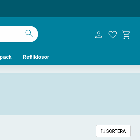
Kundvag
Favoriter
xpack
Refilldosor
SORTERA