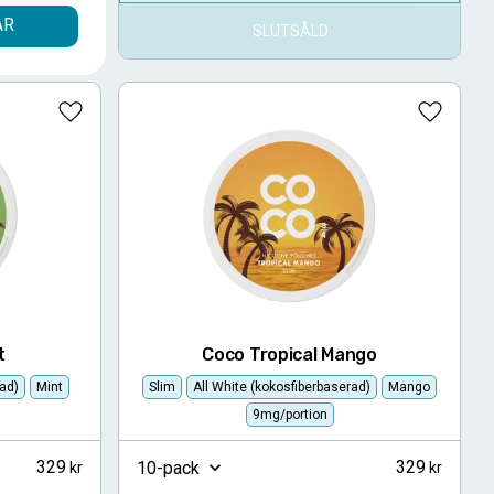
ÅR
SLUTSÅLD
Lägg till i favoriter
Lägg till
t
Coco Tropical Mango
rad)
Mint
Slim
All White (kokosfiberbaserad)
Mango
9mg/portion
329
329
10-pack