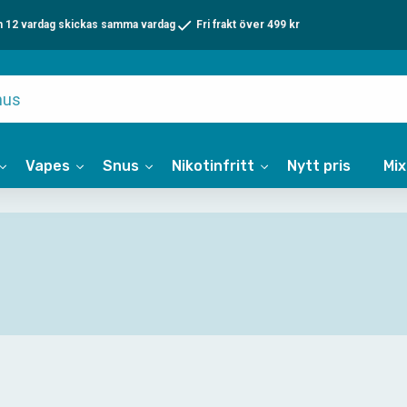
n 12 vardag skickas samma vardag
Fri frakt över 499 kr
Vapes
Snus
Nikotinfritt
Nytt pris
Mi