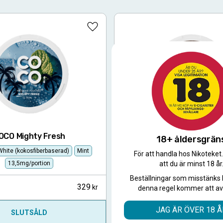
Lägg till i favoriter
OCO Mighty Fresh
COCO Mighty Lemo
18+ åldersgrän
 White (kokosfiberbaserad)
Mint
Slim
All White (kokosfiberbaserat
För att handla hos Nikoteket
att du är minst 18 år
13,5mg/portion
13,5mg/portion
Beställningar som misstänks 
329
10-pack
denna regel kommer att av
JAG ÄR ÖVER 18 Å
SLUTSÅLD
SLUTSÅLD