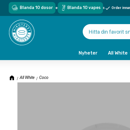
Blanda 10 dosor
Blanda 10 vapes
Sveriges största sortiment - över 1000 snus & vapes
Order inna
Nyheter
All White
All White
Coco