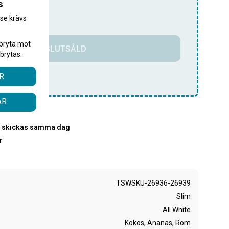
s
pris!
.se krävs
.
bryta mot
SLUTSÅLD
brytas.
R
HITE
dosor
ÅR
PostNord
00 skickas samma dag
r
TSWSKU-26936-26939
Slim
All White
Kokos, Ananas, Rom