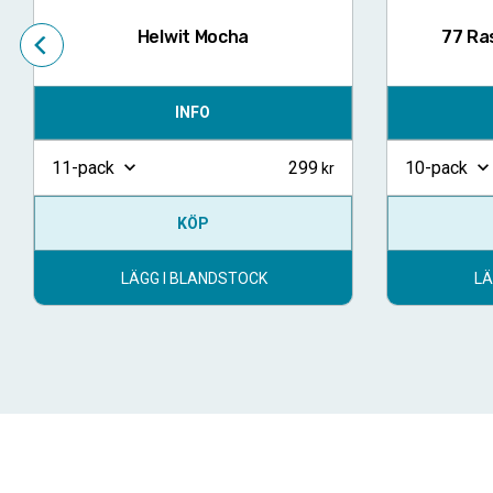
Helwit Mocha
77 Ra
INFO
299
11-pack
10-pack
KÖP
LÄGG I BLANDSTOCK
LÄ