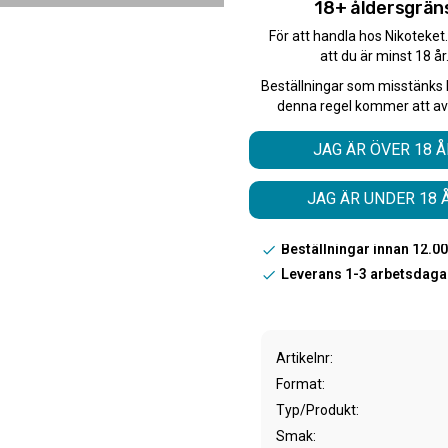
18+ åldersgrän
få dem för ett special
För att handla hos Nikoteket
att du är minst 18 år
Antal:
Beställningar som misstänks 
denna regel kommer att av
JAG ÄR ÖVER 18 Å
*Gäller endast
ALL W
JAG ÄR UNDER 18 
Snabba leveranser med 
Beställningar innan 12.
Leverans 1-3 arbetsdaga
Artikelnr
Format
Typ/Produkt
Smak