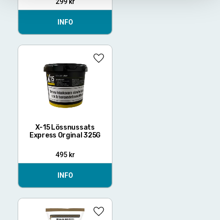
299
kr
INFO
Lägg till i favoriter
X-15 Lössnussats
Express Orginal 325G
495
kr
INFO
Lägg till i favoriter