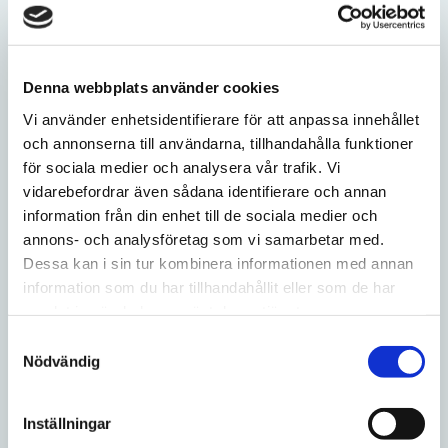
INFO
Denna webbplats använder cookies
Lägg till i favoriter
Vi använder enhetsidentifierare för att anpassa innehållet
och annonserna till användarna, tillhandahålla funktioner
för sociala medier och analysera vår trafik. Vi
vidarebefordrar även sådana identifierare och annan
information från din enhet till de sociala medier och
Prillan Snuskrydda
Enbär 25ml
annons- och analysföretag som vi samarbetar med.
Dessa kan i sin tur kombinera informationen med annan
35
kr
information som du har tillhandahållit eller som de har
samlat in när du har använt deras tjänster.
INFO
S
Nödvändig
a
m
Lägg till i favoriter
t
Inställningar
y