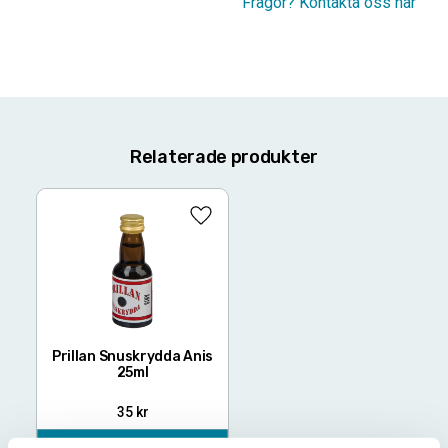
Frågor? Kontakta oss här
Relaterade produkter
Lägg till i favoriter
Prillan Snuskrydda Anis
25ml
35
kr