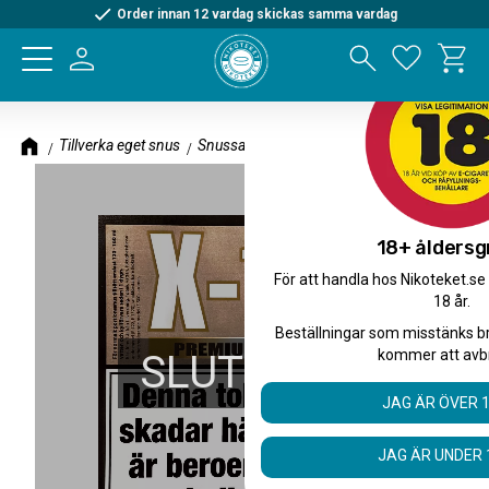
Order innan 12 vardag skickas samma vardag
Kundva
Meny
Favorite
Tillverka eget snus
Snussatser
18+ åldersg
För att handla hos Nikoteket.se
18 år.
Beställningar som misstänks b
kommer att avb
SLUTSÅLD
JAG ÄR ÖVER 
JAG ÄR UNDER 