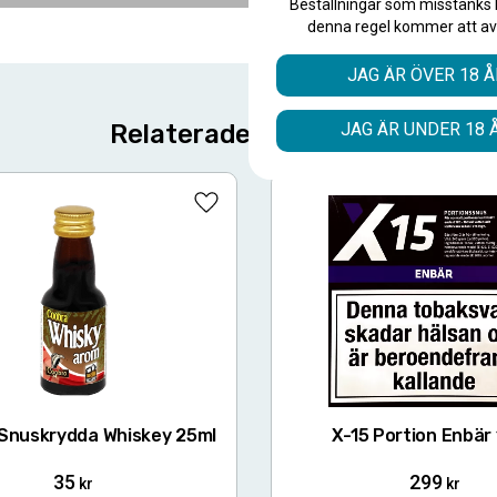
Beställningar som misstänks 
denna regel kommer att av
JAG ÄR ÖVER 18 Å
JAG ÄR UNDER 18 
Relaterade produkter
Lägg till i favoriter
Snuskrydda Whiskey 25ml
X-15 Portion Enbär
35
299
kr
kr