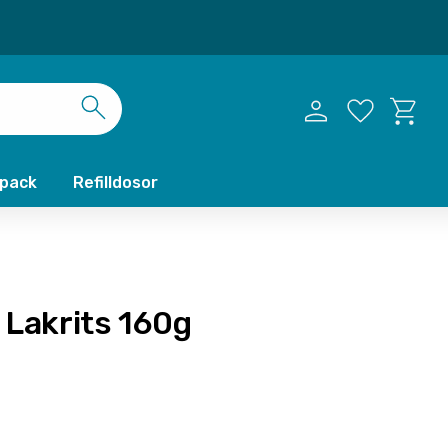
Kundvag
Favoriter
xpack
Refilldosor
 Lakrits 160g