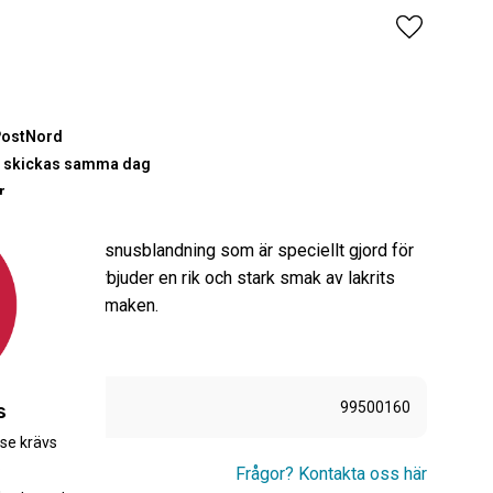
Lägg till i 
PostNord
00 skickas samma dag
r
: Detta är en snusblandning som är speciellt gjord för
akrits. Den erbjuder en rik och stark smak av lakrits
d med tobakssmaken.
99500160
s
.se krävs
.
Frågor? Kontakta oss här