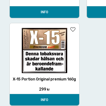
INFO
Lägg till i favoriter
X-15 Portion Original premium 160g
299
kr
INFO