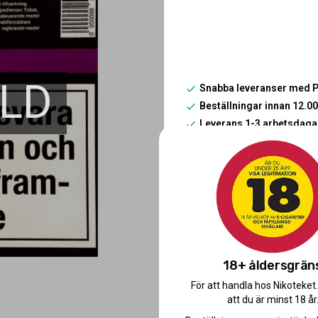
LD
Snabba leveranser med 
Beställningar innan 12.
Leverans 1-3 arbetsdaga
Beskrivning:
NY VIKT 160g! X-15 Lakrits
dig som älskar smaken av l
som är perfekt balansera
Artikelnr
18+ åldersgrän
För att handla hos Nikoteket
att du är minst 18 år