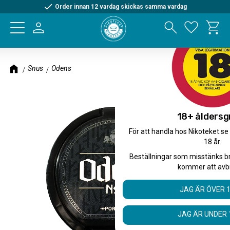
Order innan 12 vardag skickas samma vardag
Kundva
Meny
Favorite
Snus
Odens
18+ åldersg
För att handla hos Nikoteket.se
18 år.
Beställningar som misstänks b
kommer att avb
JAG ÄR ÖVER 
JAG ÄR UNDER 