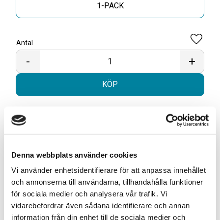
1-PACK
Antal
Lägg til
-
+
KÖP
Snabba leveranser med PostNord
Beställningar innan 12.00 skickas samma dag
Leverans 1-3 arbetsdagar
Denna webbplats använder cookies
Vi använder enhetsidentifierare för att anpassa innehållet
Artikelnr
TSWSKU-35650-35653
och annonserna till användarna, tillhandahålla funktioner
Format
Large
för sociala medier och analysera vår trafik. Vi
Typ/Produkt
Portionssnus
vidarebefordrar även sådana identifierare och annan
Smak
Tobak, Bergamott
information från din enhet till de sociala medier och