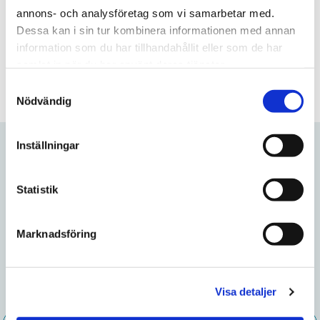
Nikotinhalt
9mg/portion
annons- och analysföretag som vi samarbetar med.
Dessa kan i sin tur kombinera informationen med annan
information som du har tillhandahållit eller som de har
Frågor? Kontakta oss här
samlat in när du har använt deras tjänster.
S
Nödvändig
a
m
t
Inställningar
y
Relaterade produkter
c
k
Statistik
e
Lägg till i favoriter
Lägg till
s
Marknadsföring
v
a
l
Visa detaljer
General Original Portion
General Original Mini
Portion