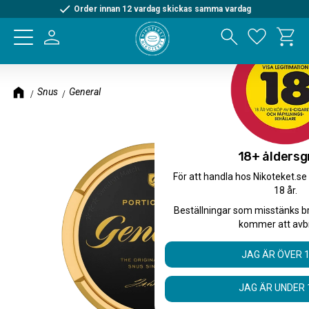
Order innan 12 vardag skickas samma vardag
Kundva
Meny
Favorite
Snus
General
18+ åldersg
För att handla hos Nikoteket.se
18 år.
Beställningar som misstänks b
kommer att avb
JAG ÄR ÖVER 
JAG ÄR UNDER 