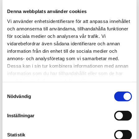
General Original Mini Portion - General Original Mini
Portion är ett litet och diskret portionssnus som har
Denna webbplats använder cookies
en klassisk tobakssmak med inslag av bergamott och
Vi använder enhetsidentifierare för att anpassa innehållet
te. Detta snus är perfekt för på språng och ger en
och annonserna till användarna, tillhandahålla funktioner
uppfriskande och tillfredsställande upplevelse.
för sociala medier och analysera vår trafik. Vi
Portionerna är fuktiga och ger en långvarig smak och
vidarebefordrar även sådana identifierare och annan
nikotinfrisättning.
information från din enhet till de sociala medier och
annons- och analysföretag som vi samarbetar med.
Dessa kan i sin tur kombinera informationen med annan
information som du har tillhandahållit eller som de har
Artikelnr
7311250006661-5244
samlat in när du har använt deras tjänster.
Format
Mini
S
Typ/Produkt
Portionssnus
Nödvändig
a
Smak
bergamott, te, hö, läder
m
Nikotinhalt
4,2 mg/portion
t
Inställningar
y
c
Frågor? Kontakta oss här
k
Statistik