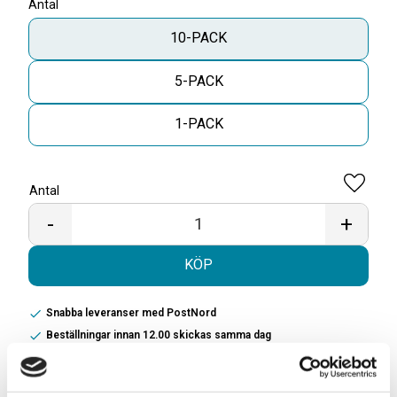
Antal
10-PACK
5-PACK
1-PACK
Antal
Lägg til
-
+
KÖP
Snabba leveranser med PostNord
Beställningar innan 12.00 skickas samma dag
Leverans 1-3 arbetsdagar
Beskrivning: