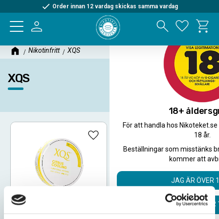
Order innan 12 vardag skickas samma vardag
Kundva
Meny
Favorite
Nikotinfritt
XQS
XQS
18+ åldersg
För att handla hos Nikoteket.se
18 år.
Lägg till i favoriter
Beställningar som misstänks b
kommer att avb
JAG ÄR ÖVER 
JAG ÄR UNDER 
XQS Caffeine Citrus
Cooling