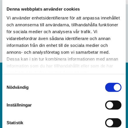
Denna webbplats använder cookies
Vi använder enhetsidentifierare för att anpassa innehållet
349
10-pack
och annonserna till användarna, tillhandahålla funktioner
för sociala medier och analysera vår trafik. Vi
KÖP
vidarebefordrar även sådana identifierare och annan
information från din enhet till de sociala medier och
annons- och analysföretag som vi samarbetar med.
Dessa kan i sin tur kombinera informationen med annan
information som du har tillhandahållit eller som de har
samlat in när du har använt deras tjänster.
Om oss
S
Nödvändig
a
Nikoteket.se är en svensk återförsäljare av nikotinprodukter.
m
Vi fokuserar på att erbjuda ett brett sortiment,
t
Inställningar
konkurrenskraftiga priser och snabba leveranser. Vårt mål är
y
att göra det enkelt och tryggt för dig som kund att handla
c
online.
k
Statistik