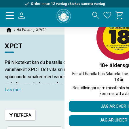
Order innan 12 vardag skickas samma vardag
Kundva
Meny
Favorite
All White
XPCT
XPCT
På Nikoteket kan du beställa det helvita snuset från
18+ åldersg
varumärket XPCT. Det vita snuset finns i flera olika
För att handla hos Nikoteket.se
spännande smaker med varierande nikotinstyrka för att
18 år.
möta flera användares preferenser.
Beställningar som misstänks b
Läs mer
kommer att avb
JAG ÄR ÖVER 
FILTRERA
SORTERA
JAG ÄR UNDER 