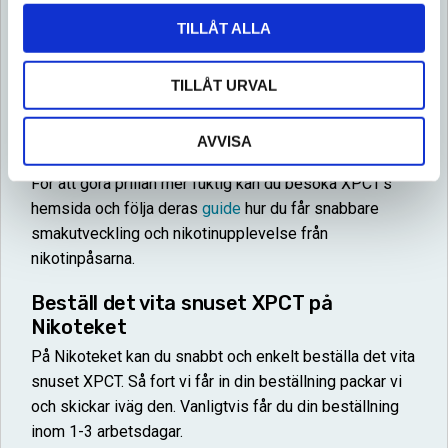
smak du väljer och varierar från 6 mg nikotin upp till 8
TILLÅT ALLA
mg nikotin per portion.
TILLÅT URVAL
Innehåll och prillans format
Alla prillor from XPCT är helt tobaksfria i formatet Slim
AVVISA
för en bekväm och diskret passform.
För att göra prillan mer fuktig kan du besöka XPCT’s
hemsida och följa deras
guide
hur du får snabbare
smakutveckling och nikotinupplevelse från
nikotinpåsarna.
Beställ det vita snuset XPCT på
Nikoteket
På Nikoteket kan du snabbt och enkelt beställa det vita
snuset XPCT. Så fort vi får in din beställning packar vi
och skickar iväg den. Vanligtvis får du din beställning
inom 1-3 arbetsdagar.