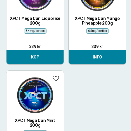
XPCT Mega Can Liquorice
XPCT Mega Can Mango
200g
Pineapple 200g
8,4mg/portion
6,5mg/portion
339
kr
339
kr
KÖP
INFO
Lägg till i favoriter
XPCT Mega Can Mint
200g