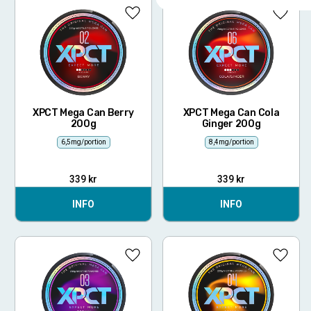
Lägg till i favoriter
Lägg ti
XPCT Mega Can Berry
XPCT Mega Can Cola
200g
Ginger 200g
6,5mg/portion
8,4mg/portion
339
kr
339
kr
INFO
INFO
Lägg till i favoriter
Lägg ti