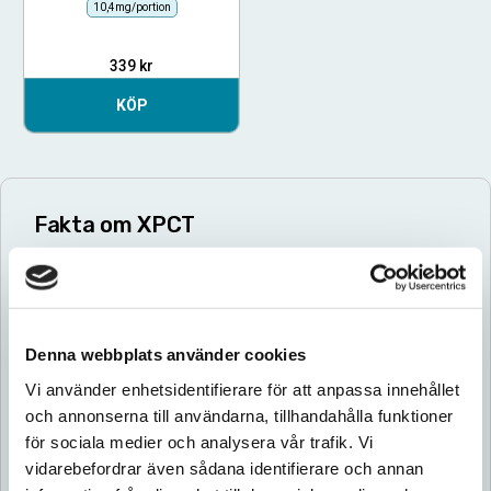
10,4mg/portion
339
kr
KÖP
Fakta om XPCT
Snuset XPCT tillverkas av företaget LIW Innonvation
AB i deras moderna fabrik i Hökerum. Företaget har
producerat snusdosor sedan 2013 med visionen att
erbjuda konsumenterna ett förstklassigt tobaksfritt
Denna webbplats använder cookies
snus till ett bra pris.
Vi använder enhetsidentifierare för att anpassa innehållet
Produktion sker i enlighet med svensk
och annonserna till användarna, tillhandahålla funktioner
livsmedelsklassificering. På fabriken utförs noggranna
för sociala medier och analysera vår trafik. Vi
kontroller av utveckling, produktion och ingredienser
vidarebefordrar även sådana identifierare och annan
för att erbjuda ett hållbart vitt snus av högsta möjliga