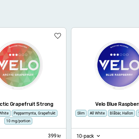
Lägg till i favoriter
ctic Grapefruit Strong
Velo Blue Raspber
 White
Pepparmynta, Grapefrukt
Slim
All White
Blåbär, Hallon
10 mg/portion
399
10-pack