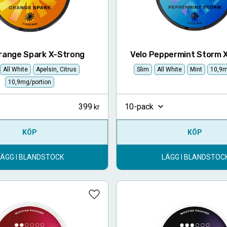
Orange Spark X-Strong
Velo Peppermint Storm 
All White
Apelsin, Citrus
Slim
All White
Mint
10,9m
10,9mg/portion
399
10-pack
KÖP
KÖP
LÄGG I BLANDSTOCK
LÄGG I BLANDSTOC
Lägg till i favoriter