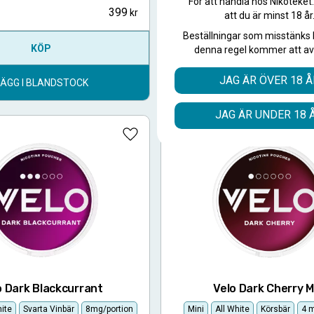
För att handla hos Nikoteket
399
10-pack
att du är minst 18 år
Beställningar som misstänks 
KÖP
KÖP
denna regel kommer att av
JAG ÄR ÖVER 18 Å
LÄGG I BLANDSTOCK
LÄGG I BLANDSTOC
JAG ÄR UNDER 18 
Lägg till i favoriter
o Dark Blackcurrant
Velo Dark Cherry M
hite
Svarta Vinbär
8mg/portion
Mini
All White
Körsbär
4 m