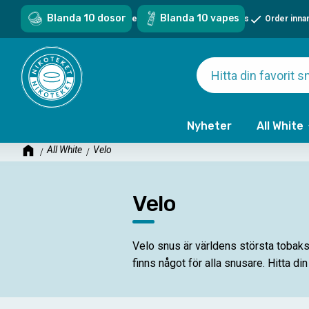
Blanda 10 dosor
Blanda 10 vapes
Sveriges största sortiment - över 1000 snus & vapes
Order inna
Nyheter
All White
All White
Velo
Velo
Velo snus är världens största tobaks
finns något för alla snusare. Hitta di