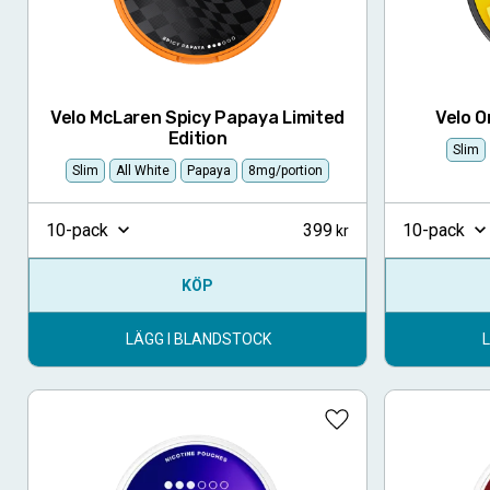
Velo McLaren Spicy Papaya Limited
Velo 
Edition
Slim
Slim
All White
Papaya
8mg/portion
399
10-pack
10-pack
KÖP
LÄGG I BLANDSTOCK
Lägg till i favoriter