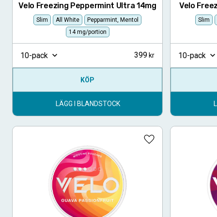
Velo Freezing Peppermint Ultra 14mg
Velo Free
Slim
All White
Pepparmint, Mentol
Slim
14 mg/portion
399
10-pack
10-pack
KÖP
LÄGG I BLANDSTOCK
Lägg till i favoriter