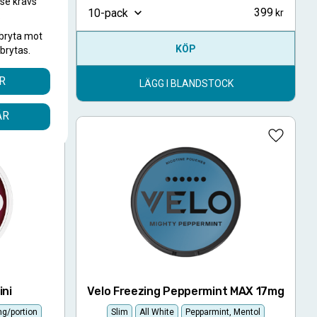
.se krävs
399
399
10-pack
.
bryta mot
KÖP
brytas.
R
K
LÄGG I BLANDSTOCK
ÅR
Lägg till i favoriter
Lägg till
ini
Velo Freezing Peppermint MAX 17mg
g/portion
Slim
All White
Pepparmint, Mentol