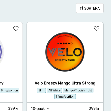
SORTERA
Lägg till i favoriter
Lägg till
ry
Velo Breezy Mango Ultra Strong
10mg/portion
Slim
All White
Mango/Tropisk frukt
14mg/portion
399
399
10-pack