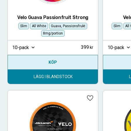
Velo Guava Passionfruit Strong
Vel
Slim
All White
Guava, Passionsfrukt
Slim
All
8mg/portion
399
10-pack
10-pack
KÖP
LÄGG I BLANDSTOCK
Lägg till i favoriter