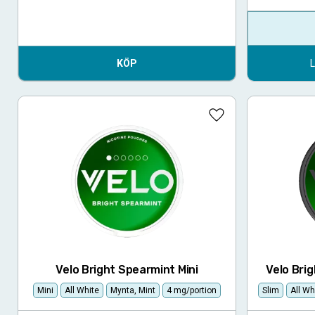
KÖP
Lägg till i favoriter
Velo Bright Spearmint Mini
Velo Bri
Mini
All White
Mynta, Mint
4 mg/portion
Slim
All Wh