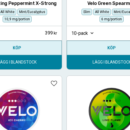
zing Peppermint X-Strong
Velo Green Spearm
All White
Mint/Eucalyptus
Slim
All White
Mint/Euca
10,9 mg/portion
6 mg/portion
399
10-pack
KÖP
KÖP
LÄGG I BLANDSTOCK
LÄGG I BLANDSTOC
Lägg till i favoriter