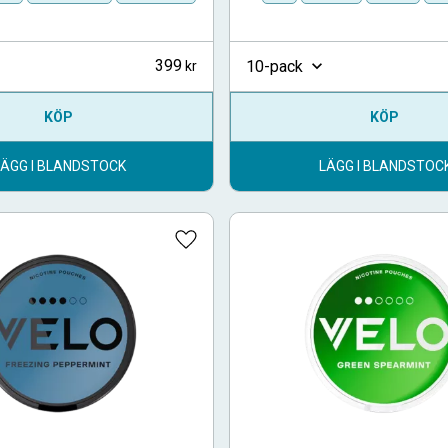
399
10-pack
KÖP
KÖP
LÄGG I BLANDSTOCK
LÄGG I BLANDSTOC
Lägg till i favoriter