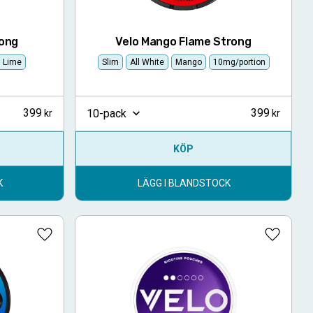
rong
Velo Mango Flame Strong
, Lime
Slim
All White
Mango
10mg/portion
399
399
10-pack
KÖP
K
LÄGG I BLANDSTOCK
Lägg till i favoriter
Lägg till