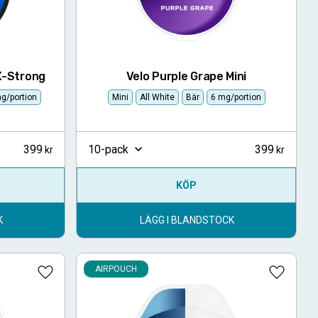
X-Strong
Velo Purple Grape Mini
g/portion
Mini
All White
Bär
6 mg/portion
399
399
10-pack
KÖP
K
LÄGG I BLANDSTOCK
AIRPOUCH
Lägg till i favoriter
Lägg till