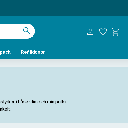
Kundvag
Favoriter
xpack
Refilldosor
tyrkor i både slim och miniprillor
nkelt.