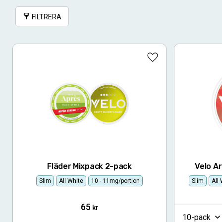
FILTRERA
Lägg till i favoriter
Fläder Mixpack 2-pack
Velo Ar
Slim
All White
10 - 11mg/portion
Slim
All
65
kr
10-pack