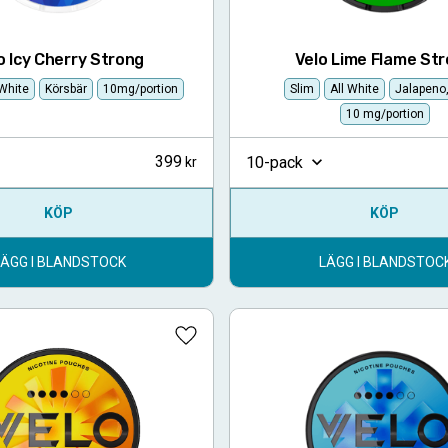
o Icy Cherry Strong
Velo Lime Flame St
 White
Körsbär
10mg/portion
Slim
All White
Jalapeno
10 mg/portion
399
10-pack
KÖP
KÖP
LÄGG I BLANDSTOCK
LÄGG I BLANDSTOC
Lägg till i favoriter