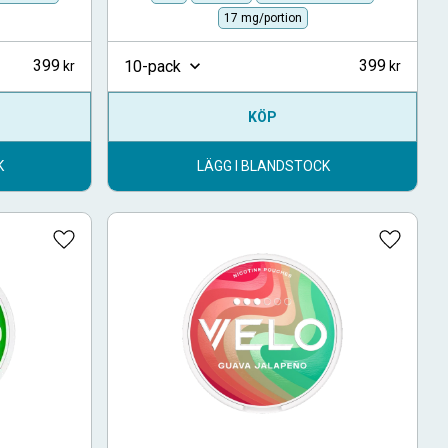
17 mg/portion
399
399
10-pack
KÖP
K
LÄGG I BLANDSTOCK
Lägg till i favoriter
Lägg till