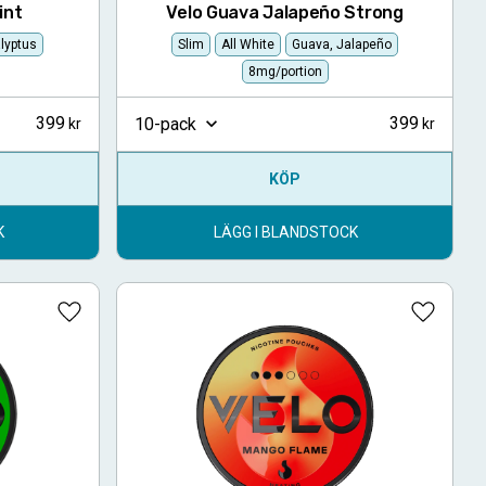
int
Velo Guava Jalapeño Strong
lyptus
Slim
All White
Guava, Jalapeño
8mg/portion
399
399
10-pack
KÖP
K
LÄGG I BLANDSTOCK
Lägg till i favoriter
Lägg till