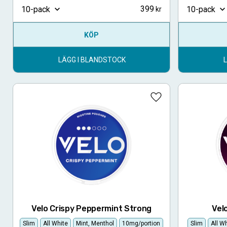
399
10-pack
10-pack
KÖP
LÄGG I BLANDSTOCK
Lägg till i favoriter
Velo Crispy Peppermint Strong
Vel
Slim
All White
Mint, Menthol
10mg/portion
Slim
All W