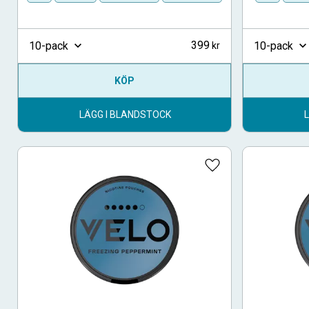
399
10-pack
10-pack
KÖP
LÄGG I BLANDSTOCK
Lägg till i favoriter