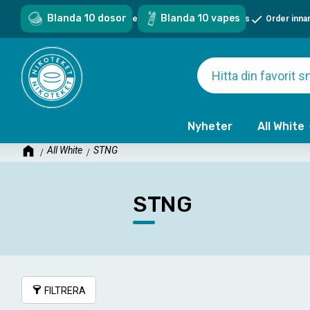
Blanda 10 dosor
Blanda 10 vapes
Sveriges största sortiment - över 1000 snus & vapes
Order inna
Nyheter
All White
All White
STNG
STNG
FILTRERA