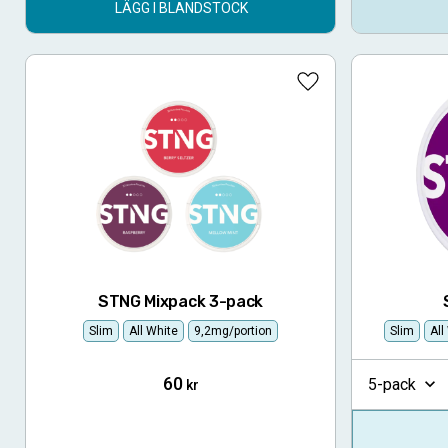
LÄGG I BLANDSTOCK
Lägg till i favoriter
STNG Mixpack 3-pack
Slim
All White
9,2mg/portion
Slim
All
60
5-pack
kr