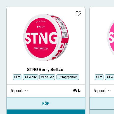
Lägg till i favoriter
STNG Berry Seltzer
Slim
All White
Vilda Bär
9,2mg/portion
Slim
All W
99
5-pack
5-pack
KÖP