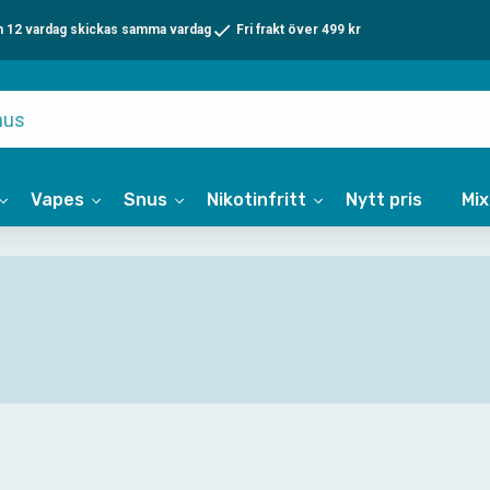
n 12 vardag skickas samma vardag
Fri frakt över 499 kr
Vapes
Snus
Nikotinfritt
Nytt pris
Mi