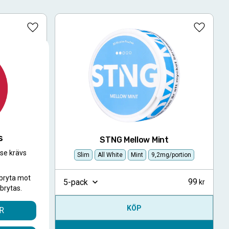
Lägg till i favoriter
Lägg till
s
y
STNG Mellow Mint
.se krävs
9,2mg/portion
Slim
All White
Mint
9,2mg/portion
.
bryta mot
99
99
5-pack
brytas.
KÖP
R