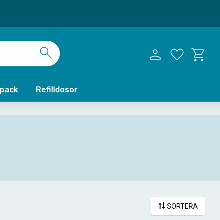
Kundvag
Favoriter
xpack
Refilldosor
SORTERA