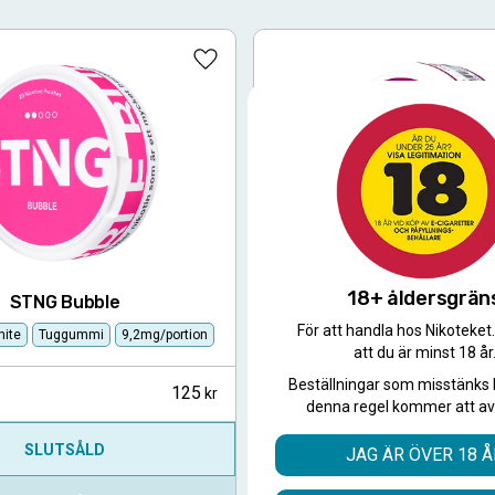
Lägg till i favoriter
18+ åldersgrän
STNG Bubble
STNG Cola Cherr
För att handla hos Nikoteket
hite
Tuggummi
9,2mg/portion
Slim
All White
Cola, Körsbär
att du är minst 18 år
Beställningar som misstänks 
125
5-pack
denna regel kommer att av
SLUTSÅLD
KÖP
JAG ÄR ÖVER 18 Å