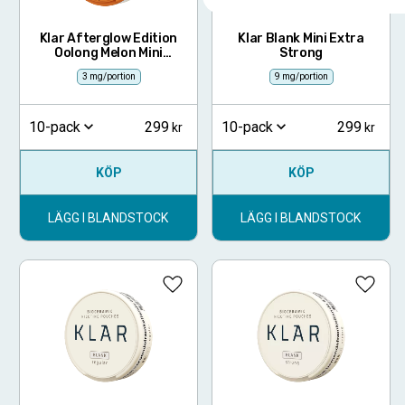
Klar Afterglow Edition
Klar Blank Mini Extra
Oolong Melon Mini
Strong
Regular
3 mg/portion
9 mg/portion
299
299
10-pack
10-pack
KÖP
KÖP
LÄGG I BLANDSTOCK
LÄGG I BLANDSTOCK
Lägg till i favoriter
Lägg ti