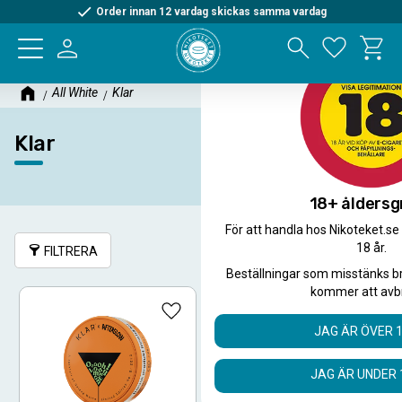
Order innan 12 vardag skickas samma vardag
Kundva
Meny
Favorite
All White
Klar
Klar
18+ åldersg
För att handla hos Nikoteket.se
18 år.
FILTRERA
SORTERA
Beställningar som misstänks b
kommer att avb
Lägg till i favoriter
Lägg ti
JAG ÄR ÖVER 
JAG ÄR UNDER 