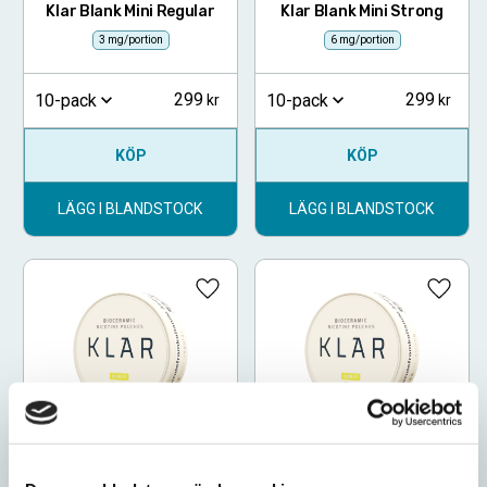
Klar Blank Mini Regular
Klar Blank Mini Strong
3 mg/portion
6 mg/portion
299
299
10-pack
10-pack
KÖP
KÖP
LÄGG I BLANDSTOCK
LÄGG I BLANDSTOCK
Lägg till i favoriter
Lägg ti
Klar Citrus Mini Regular
Klar Citrus Mini Strong
3mg/portion
6mg/portion