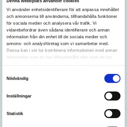
Denna webbplats använder cookies
Vi använder enhetsidentifierare för att anpassa innehållet
299
299
10-pack
10-pack
och annonserna till användarna, tillhandahålla funktioner
för sociala medier och analysera vår trafik. Vi
SLUTSÅLD
SLUTSÅLD
vidarebefordrar även sådana identifierare och annan
information från din enhet till de sociala medier och
SLUTSÅLD
SLUTSÅLD
annons- och analysföretag som vi samarbetar med.
Dessa kan i sin tur kombinera informationen med annan
information som du har tillhandahållit eller som de har
samlat in när du har använt deras tjänster.
Lägg till i favoriter
Lägg ti
S
Nödvändig
a
m
t
Inställningar
y
Klar Mint Mini Extra
Klar Mint Mini Regular
c
Strong
3mg/portion
k
Statistik
9 mg/portion
e
s