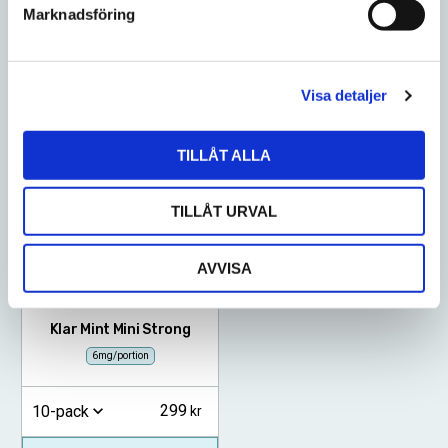
299
299
10-pack
10-pack
Marknadsföring
v
a
KÖP
SLUTSÅLD
l
Visa detaljer
LÄGG I BLANDSTOCK
SLUTSÅLD
TILLÅT ALLA
Lägg till i favoriter
TILLÅT URVAL
AVVISA
Klar Mint Mini Strong
6mg/portion
299
10-pack