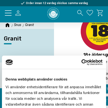
Order innan 12 vardag skickas samma vardag
Kundva
Meny
Favorite
Snus
Granit
Granit
18+ åldersg
För att handla hos Nikoteket.se
18 år.
Inga produkter hittades.
Beställningar som misstänks b
kommer att avb
Denna webbplats använder cookies
Vi använder enhetsidentifierare för att anpassa innehållet
JAG ÄR ÖVER 
och annonserna till användarna, tillhandahålla funktioner
för sociala medier och analysera vår trafik. Vi
JAG ÄR UNDER 
Om oss
vidarebefordrar även sådana identifierare och annan