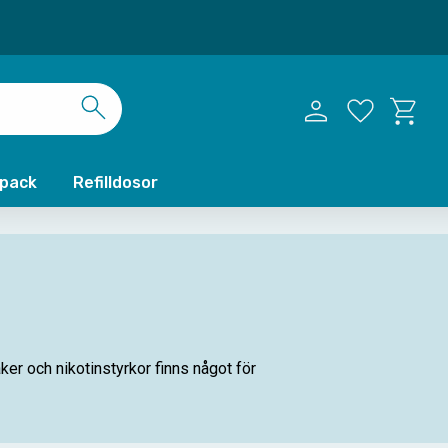
Kundvag
Favoriter
xpack
Refilldosor
ker och nikotinstyrkor finns något för