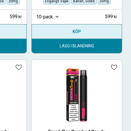
Ice
20mg
Engångs Vape
Banan, Godis
20mg
599
599
10-pack
KÖP
LÄGG I BLANDNING
Lägg till i favoriter
Lägg till