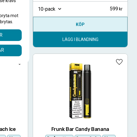
.se krävs
.
599
599
10-pack
bryta mot
brytas.
KÖP
R
LÄGG I BLANDNING
ÅR
Lägg till i favoriter
Lägg till
ach Ice
Frunk Bar Candy Banana