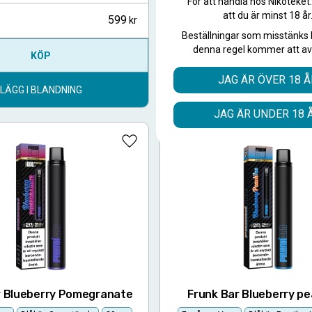
För att handla hos Nikoteket
att du är minst 18 år
599
10-pack
Beställningar som misstänks 
denna regel kommer att av
KÖP
KÖP
JAG ÄR ÖVER 18 Å
LÄGG I BLANDNING
LÄGG I BLANDNING
JAG ÄR UNDER 18 
Lägg till i favoriter
r Blueberry Pomegranate
Frunk Bar Blueberry pe