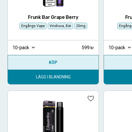
Frunk Bar Grape Berry
Fr
Engångs Vape
Vindruva, Bär
20mg
Engång
599
10-pack
10-pack
KÖP
LÄGG I BLANDNING
Lägg till i favoriter