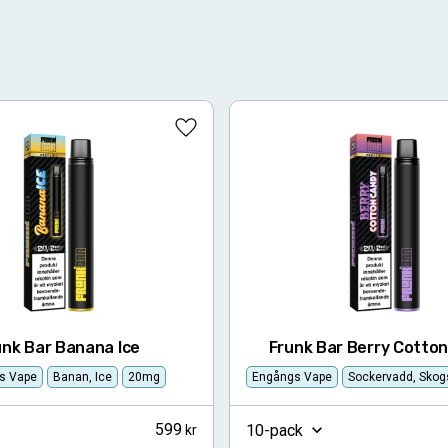
Lägg till i favoriter
unk Bar Banana Ice
Frunk Bar Berry Cotto
s Vape
Banan, Ice
20mg
Engångs Vape
Sockervadd, Skog
599
10-pack