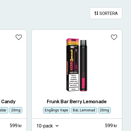
SORTERA
Lägg till i favoriter
Lägg till
n Candy
Frunk Bar Berry Lemonade
sbär
20mg
Engångs Vape
Bär, Lemonad
20mg
599
599
10-pack