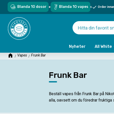
Blanda 10 dosor
Blanda 10 vapes
Sveriges största sortiment - över 1000 snus & vapes
Order inna
Nyheter
All White
Vapes
Frunk Bar
Frunk Bar
Beställ vapes från Frunk Bar på Nikot
alla, oavsett om du föredrar fruktig