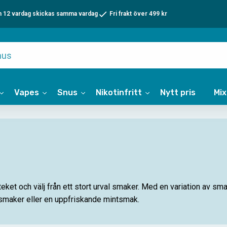
n 12 vardag skickas samma vardag
Fri frakt över 499 kr
Vapes
Snus
Nikotinfritt
Nytt pris
Mi
eket och välj från ett stort urval smaker. Med en variation av sma
a smaker eller en uppfriskande mintsmak.