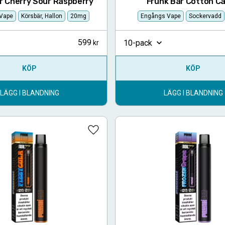
r Cherry Sour Raspberry
Frunk Bar Cotton C
Vape
Körsbär, Hallon
20mg
Engångs Vape
Sockervadd
599
10-pack
KÖP
KÖP
LÄGG I BLANDNING
LÄGG I BLANDNING
Lägg till i favoriter