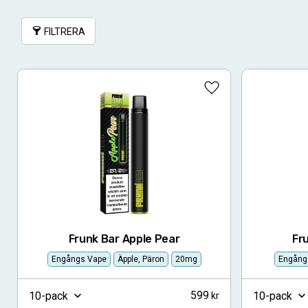
FILTRERA
Lägg till i favoriter
Frunk Bar Apple Pear
Fr
Engångs Vape
Äpple, Päron
20mg
Engång
599
10-pack
10-pack