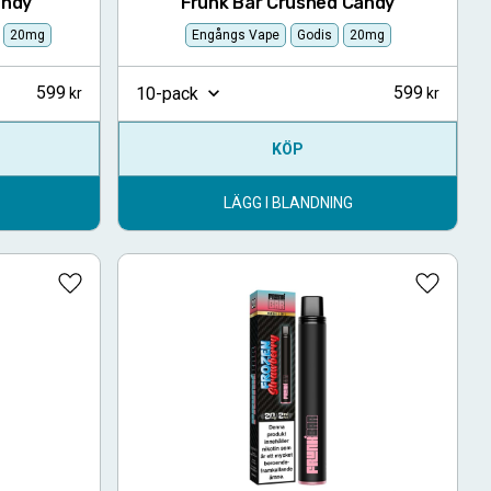
andy
Frunk Bar Crushed Candy
20mg
Engångs Vape
Godis
20mg
599
599
10-pack
KÖP
LÄGG I BLANDNING
Lägg till i favoriter
Lägg till