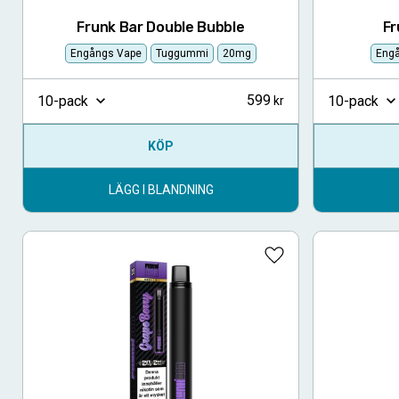
Frunk Bar Double Bubble
Fr
Engångs Vape
Tuggummi
20mg
Eng
599
10-pack
10-pack
KÖP
LÄGG I BLANDNING
Lägg till i favoriter