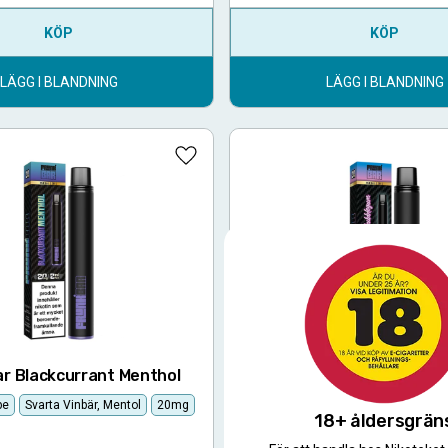
KÖP
KÖP
LÄGG I BLANDNING
LÄGG I BLANDNING
Lägg till i favoriter
ar Blackcurrant Menthol
Frunk Bar Blueberry Bu
pe
Svarta Vinbär, Mentol
20mg
Engångs Vape
Blåbär, Tuggum
18+ åldersgrän