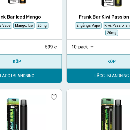
unk Bar Iced Mango
Frunk Bar Kiwi Passio
s Vape
Mango, Ice
20mg
Engångs Vape
Kiwi, Passionsf
20mg
599
10-pack
KÖP
KÖP
LÄGG I BLANDNING
LÄGG I BLANDNING
Lägg till i favoriter