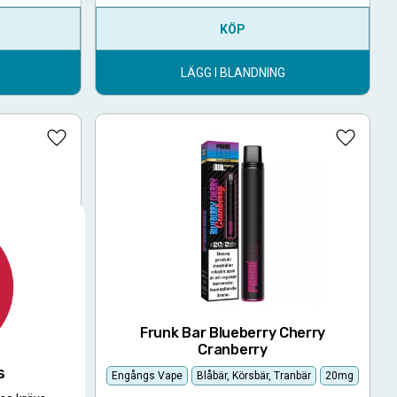
KÖP
LÄGG I BLANDNING
Lägg till i favoriter
Lägg till
bblegum
Frunk Bar Blueberry Cherry
Cranberry
mi
20mg
s
Engångs Vape
Blåbär, Körsbär, Tranbär
20mg