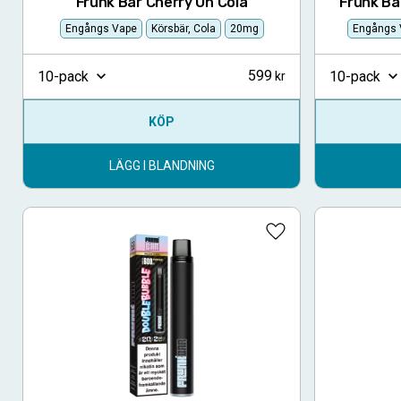
Frunk Bar Cherry On Cola
Frunk Ba
Engångs Vape
Körsbär, Cola
20mg
Engångs 
599
10-pack
10-pack
KÖP
LÄGG I BLANDNING
Lägg till i favoriter