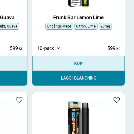
n Guava
Frunk Bar Lemon Lime
rukt, Guava
Engångs Vape
Citron, Lime
20mg
599
599
10-pack
KÖP
LÄGG I BLANDNING
Lägg till i favoriter
Lägg till