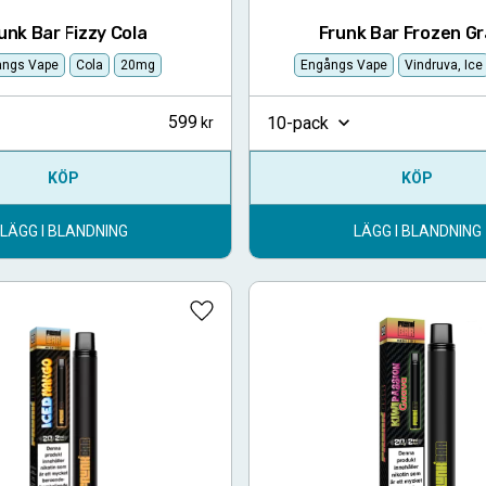
unk Bar Fizzy Cola
Frunk Bar Frozen G
ångs Vape
Cola
20mg
Engångs Vape
Vindruva, Ice
599
10-pack
KÖP
KÖP
LÄGG I BLANDNING
LÄGG I BLANDNING
Lägg till i favoriter