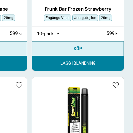
rape
Frunk Bar Frozen Strawberry
20mg
Engångs Vape
Jordgubb, Ice
20mg
599
599
10-pack
KÖP
LÄGG I BLANDNING
Lägg till i favoriter
Lägg till