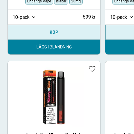
Engångs Vape
Blåbär
20mg
Engångs V
599
10-pack
10-pack
KÖP
LÄGG I BLANDNING
Lägg till i favoriter