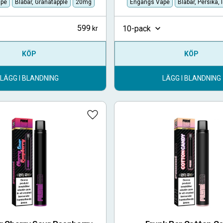
ape
Blåbär, Granatäpple
20mg
Engångs Vape
Blåbär, Persika, 
599
10-pack
KÖP
KÖP
LÄGG I BLANDNING
LÄGG I BLANDNING
Lägg till i favoriter