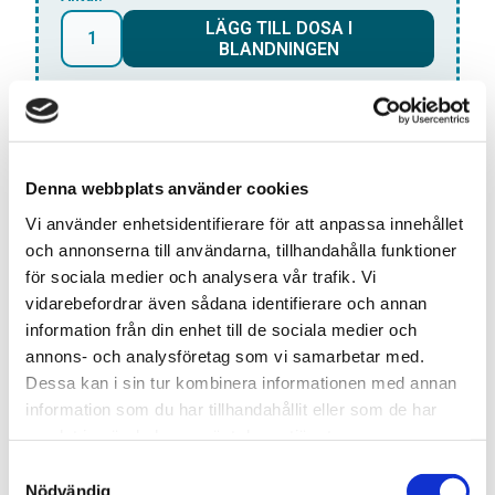
LÄGG TILL DOSA I
BLANDNINGEN
*Gäller endast
ALL WHITE
dosor
Snabba leveranser med PostNord
Denna webbplats använder cookies
Beställningar innan 12.00 skickas samma dag
Vi använder enhetsidentifierare för att anpassa innehållet
Leverans 1-3 arbetsdagar
och annonserna till användarna, tillhandahålla funktioner
Beskrivning:
för sociala medier och analysera vår trafik. Vi
Zyn Spearmint: Få en klassisk och uppfriskande smak
vidarebefordrar även sådana identifierare och annan
av mynta med Zyn Spearmint. Detta helvita
information från din enhet till de sociala medier och
portionssnus ger en söt och sval grönmyntasmak som
annons- och analysföretag som vi samarbetar med.
är perfekt för alla tillfällen. De diskreta portionerna är
Dessa kan i sin tur kombinera informationen med annan
lätta att använda och ger en långvarig
information som du har tillhandahållit eller som de har
nikotinfrisättning.
samlat in när du har använt deras tjänster.
S
Nödvändig