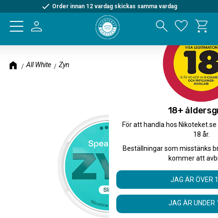
Order innan 12 vardag skickas samma vardag
Kundva
Meny
Favorite
All White
Zyn
18+ åldersg
För att handla hos Nikoteket.se
18 år.
Beställningar som misstänks b
kommer att avb
JAG ÄR ÖVER 
JAG ÄR UNDER 