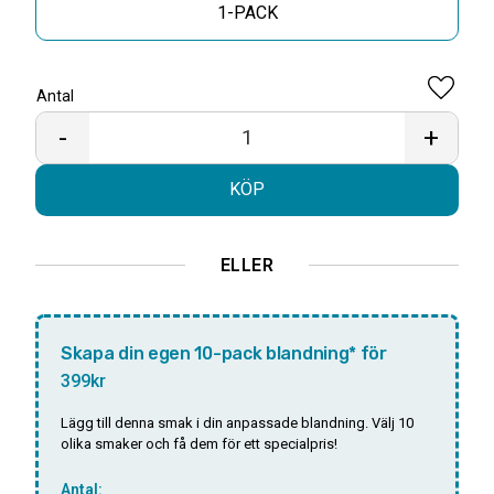
1-PACK
Antal
Lägg til
-
+
KÖP
ELLER
Skapa din egen 10-pack blandning* för
399kr
Lägg till denna smak i din anpassade blandning. Välj 10
olika smaker och få dem för ett specialpris!
Antal: