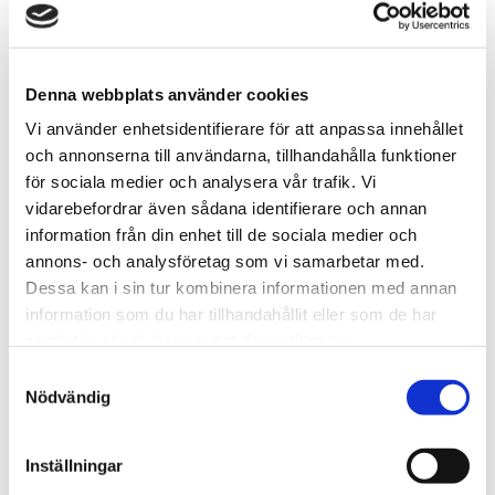
LÄGG TILL DOSA I
BLANDNINGEN
Denna webbplats använder cookies
*Gäller endast
ALL WHITE
dosor
Vi använder enhetsidentifierare för att anpassa innehållet
och annonserna till användarna, tillhandahålla funktioner
för sociala medier och analysera vår trafik. Vi
Snabba leveranser med PostNord
vidarebefordrar även sådana identifierare och annan
Beställningar innan 12.00 skickas samma dag
information från din enhet till de sociala medier och
Leverans 1-3 arbetsdagar
annons- och analysföretag som vi samarbetar med.
Dessa kan i sin tur kombinera informationen med annan
information som du har tillhandahållit eller som de har
Artikelnr
TSWSKU-24405-24418
samlat in när du har använt deras tjänster.
Format
Slim
S
Typ/Produkt
All White
Nödvändig
a
Smak
Spearmint
m
Nikotinhalt
6mg/portion
t
Inställningar
y