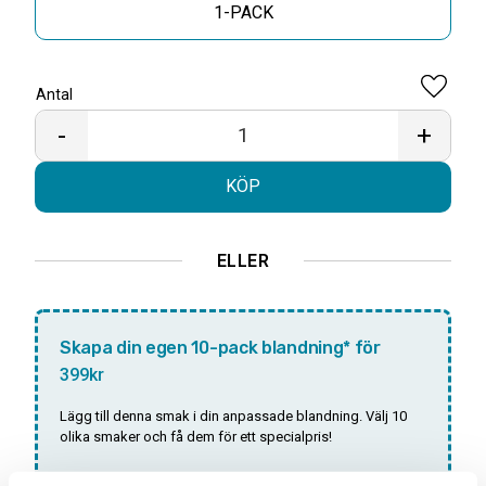
1-PACK
Antal
Lägg til
-
+
KÖP
ELLER
Skapa din egen 10-pack blandning* för
399kr
Lägg till denna smak i din anpassade blandning. Välj 10
olika smaker och få dem för ett specialpris!
Antal: