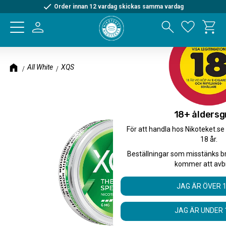
Order innan 12 vardag skickas samma vardag
Kundva
Meny
Favorite
All White
XQS
18+ åldersg
För att handla hos Nikoteket.se
18 år.
Beställningar som misstänks b
kommer att avb
JAG ÄR ÖVER 
JAG ÄR UNDER 