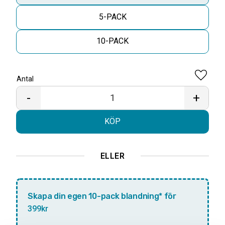
5-PACK
10-PACK
Antal
Lägg til
-
+
KÖP
ELLER
Skapa din egen 10-pack blandning* för
399kr