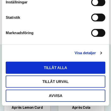
Inställningar
y
Nikotinhalt
8mg/portion
c
k
Statistik
Frågor? Kontakta oss här
e
s
Marknadsföring
v
a
l
Visa detaljer
Relaterade produkter
TILLÅT ALLA
Lägg till i favoriter
Lägg till
TILLÅT URVAL
AVVISA
Après Lemon Curd
Après Cola