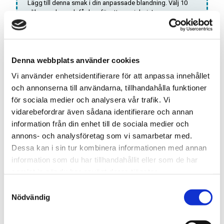
Lägg till denna smak i din anpassade blandning. Välj 10
olika smaker och få dem för ett specialpris!
Antal:
LÄGG TILL DOSA I
BLANDNINGEN
Denna webbplats använder cookies
Vi använder enhetsidentifierare för att anpassa innehållet
*Gäller endast
ALL WHITE
dosor
och annonserna till användarna, tillhandahålla funktioner
för sociala medier och analysera vår trafik. Vi
vidarebefordrar även sådana identifierare och annan
Snabba leveranser med PostNord
information från din enhet till de sociala medier och
Beställningar innan 12.00 skickas samma dag
annons- och analysföretag som vi samarbetar med.
Leverans 1-3 arbetsdagar
Dessa kan i sin tur kombinera informationen med annan
information som du har tillhandahållit eller som de har
samlat in när du har använt deras tjänster.
Artikelnr
TSWSKU-22047-22077
S
Nödvändig
Format
Slim
a
Typ/Produkt
All White
m
t
Smak
Citrus, Ice