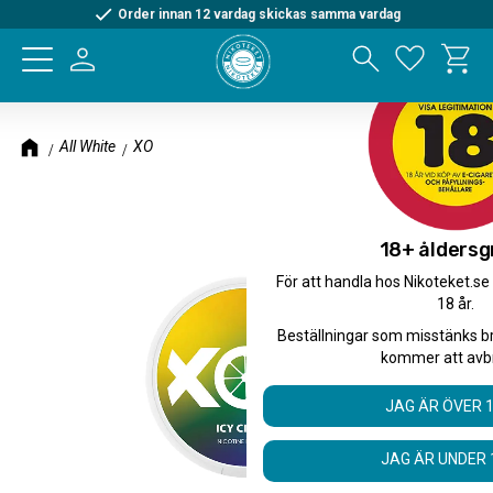
Order innan 12 vardag skickas samma vardag
Kundva
Meny
Favorite
All White
XO
18+ åldersg
För att handla hos Nikoteket.se
18 år.
Beställningar som misstänks b
kommer att avb
JAG ÄR ÖVER 
JAG ÄR UNDER 