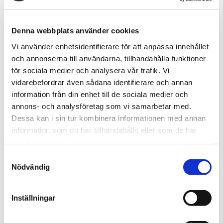
*Gäller endast
ALL WHITE
dosor
Denna webbplats använder cookies
Vi använder enhetsidentifierare för att anpassa innehållet
och annonserna till användarna, tillhandahålla funktioner
Snabba leveranser med PostNord
för sociala medier och analysera vår trafik. Vi
Beställningar innan 12.00 skickas samma dag
vidarebefordrar även sådana identifierare och annan
Leverans 1-3 arbetsdagar
information från din enhet till de sociala medier och
annons- och analysföretag som vi samarbetar med.
Dessa kan i sin tur kombinera informationen med annan
Artikelnr
TSWSKU-38278-38282
information som du har tillhandahållit eller som de har
Format
Slim
samlat in när du har använt deras tjänster.
Typ/Produkt
All White
S
Smak
Mint, Svarta Vinbär
Nödvändig
a
Nikotinhalt
10mg/portion
m
t
Inställningar
y
Frågor? Kontakta oss här
c