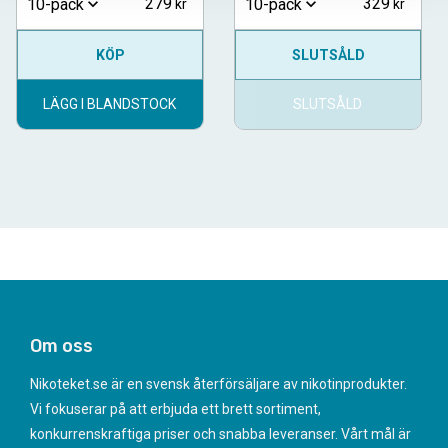
279
329
10-pack
10-pack
KÖP
SLUTSÅLD
LÄGG I BLANDSTOCK
SLUTSÅLD
Om oss
Nikoteket.se är en svensk återförsäljare av nikotinprodukter.
Vi fokuserar på att erbjuda ett brett sortiment,
konkurrenskraftiga priser och snabba leveranser. Vårt mål är