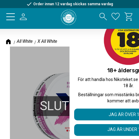
Order innan 12 vardag skickas samma vardag
Kundva
Meny
Favorite
All White
X All White
18+ åldersg
För att handla hos Nikoteket.se
18 år.
Beställningar som misstänks b
kommer att avb
SLUTSÅLD
JAG ÄR ÖVER 
JAG ÄR UNDER 