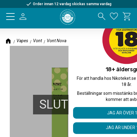
Order innan 12 vardag skickas samma vardag
Kundva
Meny
Favorite
Vapes
Vont
Vont Nova
18+ åldersg
För att handla hos Nikoteket.se
18 år.
Beställningar som misstänks b
kommer att avb
SLUTSÅLD
JAG ÄR ÖVER 
JAG ÄR UNDER 