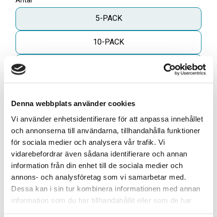
Antal
5-PACK
10-PACK
1-PACK
Lägg til
Denna webbplats använder cookies
Vi använder enhetsidentifierare för att anpassa innehållet
och annonserna till användarna, tillhandahålla funktioner
för sociala medier och analysera vår trafik. Vi
ELLER
vidarebefordrar även sådana identifierare och annan
information från din enhet till de sociala medier och
annons- och analysföretag som vi samarbetar med.
Dessa kan i sin tur kombinera informationen med annan
Skapa din egen 10-pack blandning* för
information som du har tillhandahållit eller som de har
749kr
samlat in när du har använt deras tjänster.