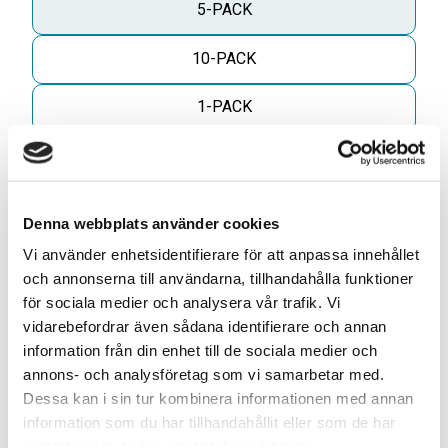
5-PACK
10-PACK
1-PACK
Antal
Lägg til
-
+
Denna webbplats använder cookies
Vi använder enhetsidentifierare för att anpassa innehållet
KÖP
och annonserna till användarna, tillhandahålla funktioner
för sociala medier och analysera vår trafik. Vi
vidarebefordrar även sådana identifierare och annan
ELLER
information från din enhet till de sociala medier och
annons- och analysföretag som vi samarbetar med.
Dessa kan i sin tur kombinera informationen med annan
Skapa din egen 10-pack blandning* för
information som du har tillhandahållit eller som de har
749kr
samlat in när du har använt deras tjänster.