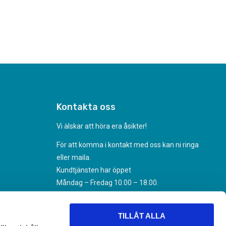
Kontakta oss
Vi älskar att höra era åsikter!
För att komma i kontakt med oss kan ni ringa
eller maila.
Kundtjänsten har öppet
Måndag – Fredag 10.00 – 18.00.
070-494 31 35
Kundtjanst@nikoteket.se
TILLÅT ALLA