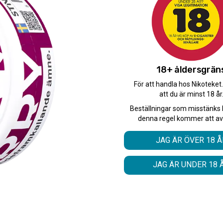
Snabba leveranser med 
Beställningar innan 12.
Leverans 1-3 arbetsdaga
18+ åldersgrän
För att handla hos Nikoteket
att du är minst 18 år
Beställningar som misstänks 
denna regel kommer att av
JAG ÄR ÖVER 18 Å
JAG ÄR UNDER 18 