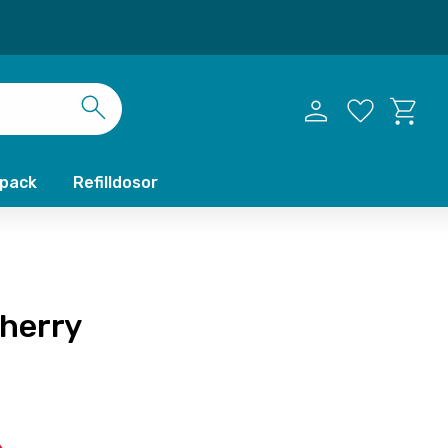
Kundvag
Favoriter
xpack
Refilldosor
herry