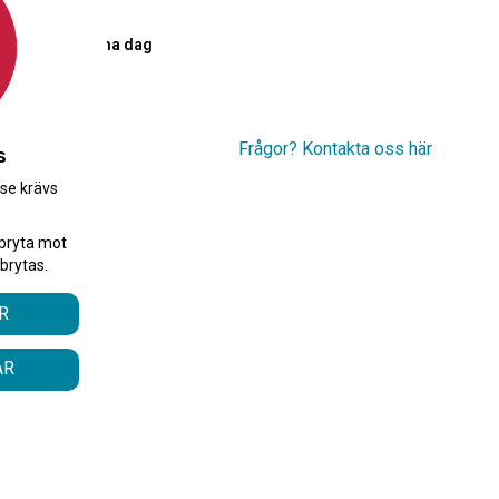
PostNord
00 skickas samma dag
r
Frågor? Kontakta oss här
s
.se krävs
.
bryta mot
brytas.
R
ÅR