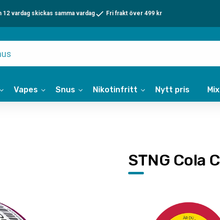
n 12 vardag skickas samma vardag
Fri frakt över 499 kr
Vapes
Snus
Nikotinfritt
Nytt pris
Mi
STNG Cola C
15
kr