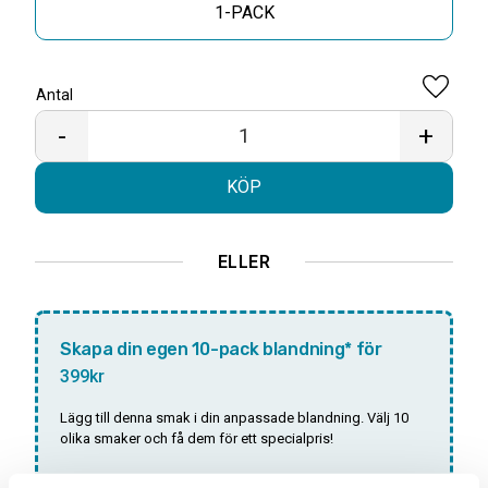
1-PACK
Antal
Lägg til
-
+
KÖP
ELLER
Skapa din egen 10-pack blandning* för
399kr
Lägg till denna smak i din anpassade blandning. Välj 10
olika smaker och få dem för ett specialpris!
Antal: