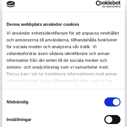
LÄGG TILL DOSA I
BLANDNINGEN
Denna webbplats använder cookies
*Gäller endast
ALL WHITE
dosor
Vi använder enhetsidentifierare för att anpassa innehållet
och annonserna till användarna, tillhandahålla funktioner
för sociala medier och analysera vår trafik. Vi
Snabba leveranser med PostNord
vidarebefordrar även sådana identifierare och annan
Beställningar innan 12.00 skickas samma dag
information från din enhet till de sociala medier och
Leverans 1-3 arbetsdagar
annons- och analysföretag som vi samarbetar med.
Dessa kan i sin tur kombinera informationen med annan
information som du har tillhandahållit eller som de har
Artikelnr
TSWSKU-34417-34420
samlat in när du har använt deras tjänster.
Format
Slim
S
Typ/Produkt
All White
Nödvändig
a
Smak
Cola
m
Nikotinhalt
6,6 mg/portion
t
Inställningar
y