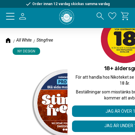
Order innan 12 vardag skickas samma vardag
Kundva
Meny
Favorite
All White
Stingfree
NY DESIGN
18+ åldersg
För att handla hos Nikoteket.se
18 år.
Beställningar som misstänks b
kommer att avb
JAG ÄR ÖVER 
JAG ÄR UNDER 