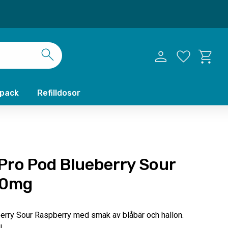
Kundvag
Favoriter
xpack
Refilldosor
 Pro Pod Blueberry Sour
20mg
erry Sour Raspberry med smak av blåbär och hallon.
l