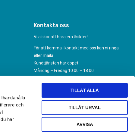
Kontakta oss
Vi älskar att höra era åsikter!
För att komma i kontakt med oss kan ni ringa
eller maila.
Kundtjänsten har öppet
Måndag – Fredag 10.00 – 18.00.
070-494 31 35
Kundtjanst@nikoteket.se
TILLÅT ALLA
illhandahålla
ifierare och
TILLÅT URVAL
vi
 du har
AVVISA