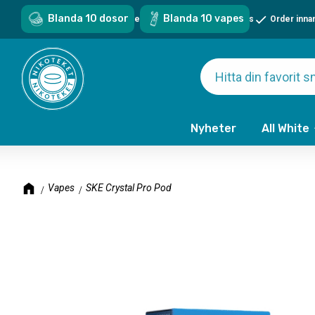
Blanda 10 dosor
Blanda 10 vapes
Sveriges största sortiment - över 1000 snus & vapes
Order inna
Nyheter
All White
Vapes
SKE Crystal Pro Pod