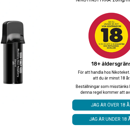
Typ/Produkt:
Podsystem
59
kr
Antal
10-PACK
18+ åldersgrän
För att handla hos Nikoteket
att du är minst 18 år
Antal
Beställningar som misstänks 
-
+
denna regel kommer att av
JAG ÄR ÖVER 18 Å
Snabba leveranser med 
Beställningar innan 12.
JAG ÄR UNDER 18 
Leverans 1-3 arbetsdaga
Beskrivning: