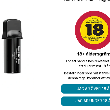
Typ/Produkt:
Podsystem
59
kr
Antal
10-PACK
18+ åldersgrän
För att handla hos Nikoteket
att du är minst 18 år
Antal
Beställningar som misstänks 
-
+
denna regel kommer att av
JAG ÄR ÖVER 18 Å
Snabba leveranser med 
Beställningar innan 12.
JAG ÄR UNDER 18 
Leverans 1-3 arbetsdaga
Beskrivning: