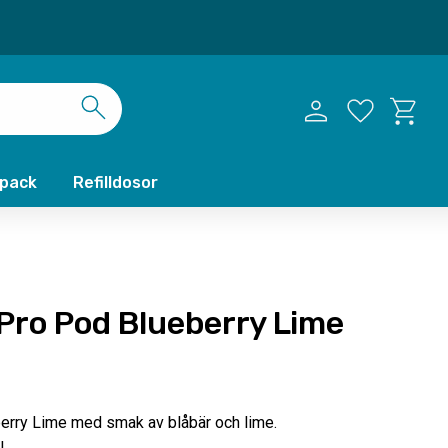
Kundvag
Favoriter
xpack
Refilldosor
 Pro Pod Blueberry Lime
erry Lime med smak av blåbär och lime.
l