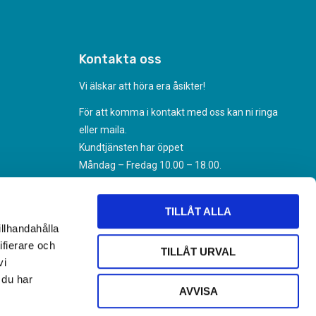
Kontakta oss
Vi älskar att höra era åsikter!
För att komma i kontakt med oss kan ni ringa
eller maila.
Kundtjänsten har öppet
Måndag – Fredag 10.00 – 18.00.
070-494 31 35
Kundtjanst@nikoteket.se
TILLÅT ALLA
illhandahålla
ifierare och
TILLÅT URVAL
vi
 du har
AVVISA