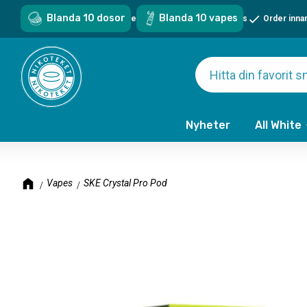
Blanda 10 dosor
Blanda 10 vapes
Sveriges största sortiment - över 1000 snus & vapes
Order inna
Nyheter
All White
Vapes
SKE Crystal Pro Pod