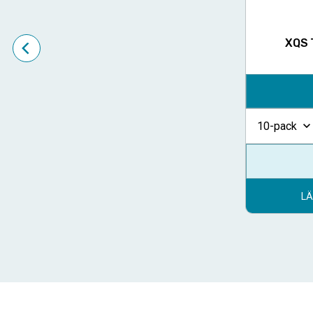
XQS 
10-pack
LÄ