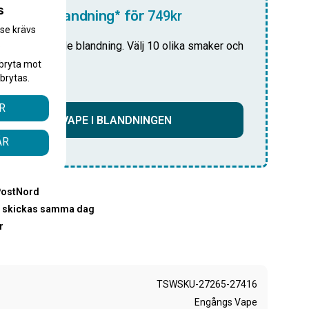
s
10-pack blandning* för
749kr
.se krävs
.
i din anpassade blandning. Välj 10 olika smaker och
pris!
bryta mot
brytas.
R
LÄGG TILL VAPE I BLANDNINGEN
ÅR
PostNord
00 skickas samma dag
r
TSWSKU-27265-27416
Engångs Vape