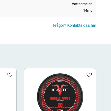
Vattenmelon
14mg
Frågor? Kontakta oss här
Lägg till i favoriter
Lägg till i fa