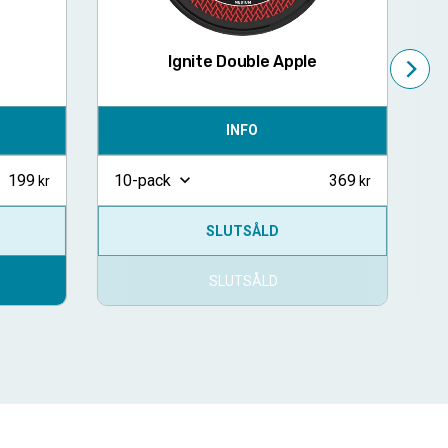
Ignite Double Apple
INFO
199
369
10-pack
1
SLUTSÅLD
SLUTSÅLD