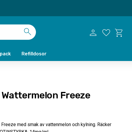
Kundvag
Favoriter
xpack
Refilldosor
 Wattermelon Freeze
Freeze med smak av vattenmelon och kylning. Räcker
NIKOTINSTYRKA: 14mg/ml