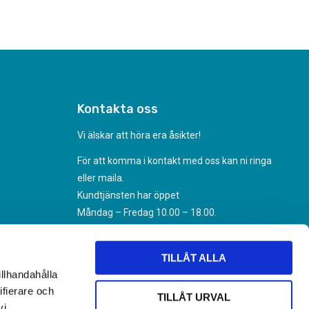
Kontakta oss
Vi älskar att höra era åsikter!
För att komma i kontakt med oss kan ni ringa
eller maila.
Kundtjänsten har öppet
Måndag – Fredag 10.00 – 18.00.
070-494 31 35
Kundtjanst@nikoteket.se
TILLÅT ALLA
illhandahålla
ifierare och
TILLÅT URVAL
vi