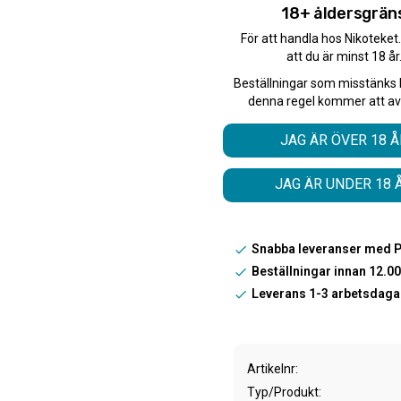
18+ åldersgrän
Skapa din egen 
För att handla hos Nikoteket
att du är minst 18 år
Lägg till denna smak 
få dem för ett special
Beställningar som misstänks 
denna regel kommer att av
Antal:
JAG ÄR ÖVER 18 Å
JAG ÄR UNDER 18 
Snabba leveranser med 
Beställningar innan 12.
Leverans 1-3 arbetsdaga
Artikelnr
Typ/Produkt