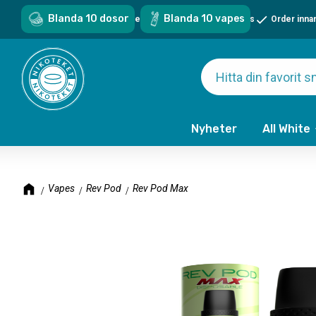
Blanda 10 dosor
Blanda 10 vapes
Sveriges största sortiment - över 1000 snus & vapes
Order inna
Nyheter
All White
Vapes
Rev Pod
Rev Pod Max