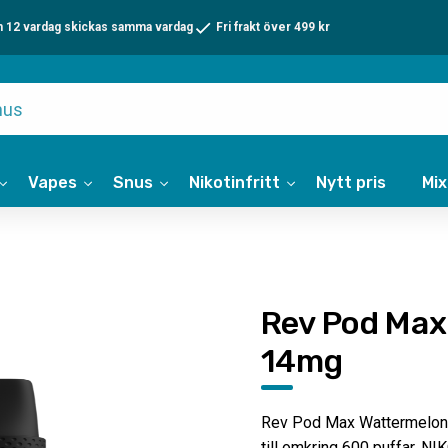
n 12 vardag skickas samma vardag
Fri frakt över 499 kr
Vapes
Snus
Nikotinfritt
Nytt pris
Mi
Rev Pod Max
14mg
Rev Pod Max Wattermelon 
till omkring 600 puffar. 