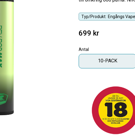
Typ/Produkt:
Engångs Vap
699
kr
Antal
10-PACK
Antal
-
+