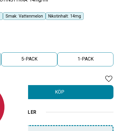
e
Smak:
Vattenmelon
Nikotinhalt:
14mg
5-PACK
1-PACK
Lägg till i 
KÖP
ELLER