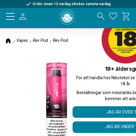
Order innan 12 vardag skickas samma vardag
Kundva
Meny
Favorite
Vapes
Rev Pod
Rev Pod Max
18+ åldersg
För att handla hos Nikoteket.se
18 år.
Beställningar som misstänks b
kommer att avb
JAG ÄR ÖVER 
JAG ÄR UNDER 