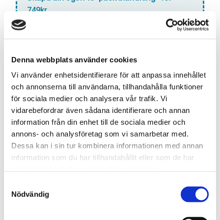
749kr
Lägg till denna smak i din anpassade blandning. Välj 10
olika smaker och få dem för ett specialpris!
Antal:
Denna webbplats använder cookies
LÄGG TILL VAPE I
Vi använder enhetsidentifierare för att anpassa innehållet
BLANDNINGEN
och annonserna till användarna, tillhandahålla funktioner
för sociala medier och analysera vår trafik. Vi
vidarebefordrar även sådana identifierare och annan
information från din enhet till de sociala medier och
Snabba leveranser med PostNord
annons- och analysföretag som vi samarbetar med.
Beställningar innan 12.00 skickas samma dag
Dessa kan i sin tur kombinera informationen med annan
Leverans 1-3 arbetsdagar
information som du har tillhandahållit eller som de har
samlat in när du har använt deras tjänster.
S
Nödvändig
Artikelnr
TSWSKU-27265-27443
a
Typ/Produkt
Engångs Vape
m
t
Smak
Rosa Lemonad