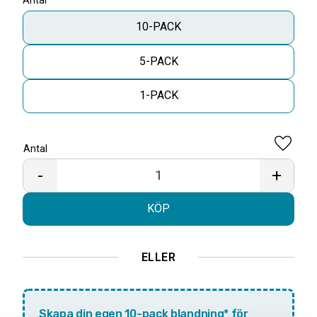
Antal
10-PACK
5-PACK
1-PACK
Antal
Lägg til
-
+
KÖP
ELLER
Skapa din egen 10-pack blandning* för