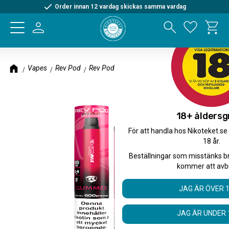
Order innan 12 vardag skickas samma vardag
Kundva
Meny
Favorite
Vapes
Rev Pod
Rev Pod Max
18+ åldersg
För att handla hos Nikoteket.se
18 år.
Beställningar som misstänks b
kommer att avb
JAG ÄR ÖVER 
JAG ÄR UNDER 