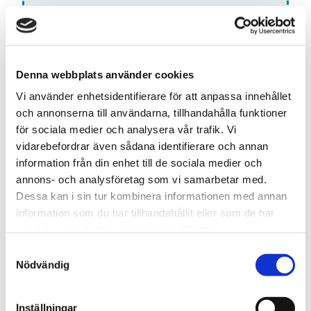
Lägg till denna smak i din anpassade blandning. Välj 10
olika smaker och få dem för ett specialpris!
Antal:
Denna webbplats använder cookies
LÄGG TILL VAPE I
BLANDNINGEN
Vi använder enhetsidentifierare för att anpassa innehållet
och annonserna till användarna, tillhandahålla funktioner
för sociala medier och analysera vår trafik. Vi
vidarebefordrar även sådana identifierare och annan
information från din enhet till de sociala medier och
Snabba leveranser med PostNord
annons- och analysföretag som vi samarbetar med.
Beställningar innan 12.00 skickas samma dag
Dessa kan i sin tur kombinera informationen med annan
Leverans 1-3 arbetsdagar
information som du har tillhandahållit eller som de har
samlat in när du har använt deras tjänster.
S
Artikelnr
TSWSKU-27265-27413
Nödvändig
a
Typ/Produkt
Engångs Vape
m
Smak
Tuggummi
t
Inställningar
Nikotinhalt
14mg