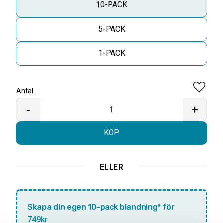
10-PACK
5-PACK
1-PACK
Antal
Lägg til
-
+
KÖP
ELLER
Skapa din egen 10-pack blandning* för
749kr