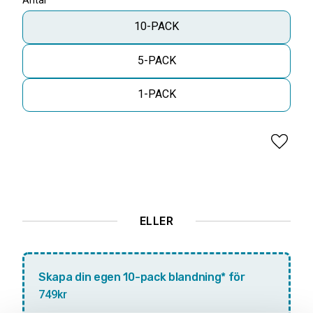
Antal
10-PACK
5-PACK
1-PACK
Lägg til
ELLER
Skapa din egen 10-pack blandning* för
749kr