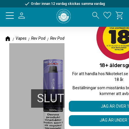
Order innan 12 vardag skickas samma vardag
Kundva
Meny
Favorite
Vapes
Rev Pod
Rev Pod Max
18+ åldersg
För att handla hos Nikoteket.se
18 år.
Beställningar som misstänks b
kommer att avb
SLUTSÅLD
JAG ÄR ÖVER 
JAG ÄR UNDER 