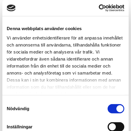
Lägg till denna smak i din anpassade blandning. Välj 10
olika smaker och få dem för ett specialpris!
Antal:
Denna webbplats använder cookies
SLUTSÅLD
Vi använder enhetsidentifierare för att anpassa innehållet
och annonserna till användarna, tillhandahålla funktioner
för sociala medier och analysera vår trafik. Vi
vidarebefordrar även sådana identifierare och annan
Snabba leveranser med PostNord
information från din enhet till de sociala medier och
Beställningar innan 12.00 skickas samma dag
annons- och analysföretag som vi samarbetar med.
Leverans 1-3 arbetsdagar
Dessa kan i sin tur kombinera informationen med annan
information som du har tillhandahållit eller som de har
samlat in när du har använt deras tjänster.
Artikelnr
TSWSKU-27265-27464
S
Nödvändig
a
Typ/Produkt
Engångs Vape
m
Smak
Svartvinbär, Mentol
t
Nikotinhalt
14mg
Inställningar
y