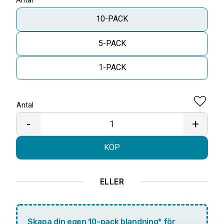
Antal
10-PACK
5-PACK
1-PACK
Antal
Lägg til
-
+
KÖP
ELLER
Skapa din egen 10-pack blandning* för