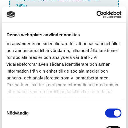
749kr
Lägg till denna smak i din anpassade blandning. Välj 10
olika smaker och få dem för ett specialpris!
Antal:
Denna webbplats använder cookies
LÄGG TILL VAPE I
Vi använder enhetsidentifierare för att anpassa innehållet
BLANDNINGEN
och annonserna till användarna, tillhandahålla funktioner
för sociala medier och analysera vår trafik. Vi
vidarebefordrar även sådana identifierare och annan
information från din enhet till de sociala medier och
Snabba leveranser med PostNord
annons- och analysföretag som vi samarbetar med.
Beställningar innan 12.00 skickas samma dag
Dessa kan i sin tur kombinera informationen med annan
Leverans 1-3 arbetsdagar
information som du har tillhandahållit eller som de har
samlat in när du har använt deras tjänster.
S
Nödvändig
Artikelnr
TSWSKU-27265-27374
a
Typ/Produkt
Engångs Vape
m
t
Smak
Grapefrukt, Passionsfrukt