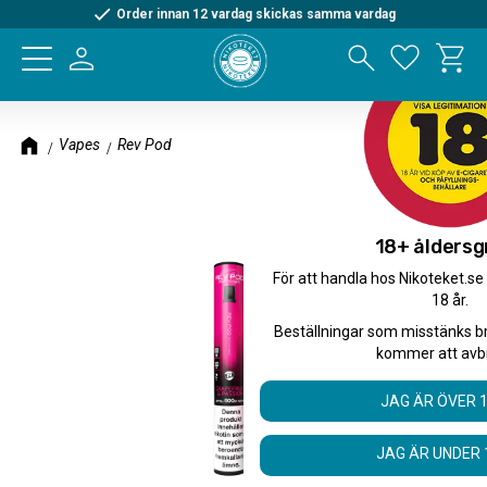
Order innan 12 vardag skickas samma vardag
Kundva
Meny
Favorite
Vapes
Rev Pod
18+ åldersg
För att handla hos Nikoteket.se
18 år.
Beställningar som misstänks b
kommer att avb
JAG ÄR ÖVER 
JAG ÄR UNDER 