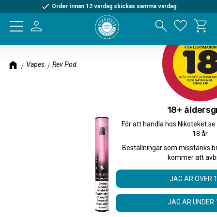
Order innan 12 vardag skickas samma vardag
Kundva
Meny
Favorite
Vapes
Rev Pod
18+ åldersg
För att handla hos Nikoteket.se
18 år.
Beställningar som misstänks b
kommer att avb
JAG ÄR ÖVER 
JAG ÄR UNDER 