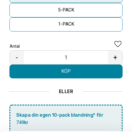
5-PACK
1-PACK
Antal
Lägg til
-
+
KÖP
ELLER
Skapa din egen 10-pack blandning* för
749kr