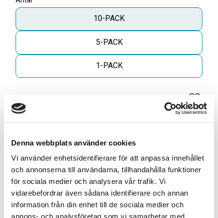
Antal
10-PACK
5-PACK
1-PACK
Antal
Lägg til
-
+
Denna webbplats använder cookies
KÖP
Vi använder enhetsidentifierare för att anpassa innehållet
och annonserna till användarna, tillhandahålla funktioner
ELLER
för sociala medier och analysera vår trafik. Vi
vidarebefordrar även sådana identifierare och annan
information från din enhet till de sociala medier och
Skapa din egen 10-pack blandning* för
annons- och analysföretag som vi samarbetar med.