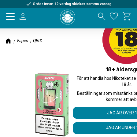
Order innan 12 vardag skickas samma vardag
Kundva
Meny
Favorite
Vapes
QBIX
18+ åldersg
För att handla hos Nikoteket.se
18 år.
Beställningar som misstänks b
kommer att avb
JAG ÄR ÖVER 
JAG ÄR UNDER 