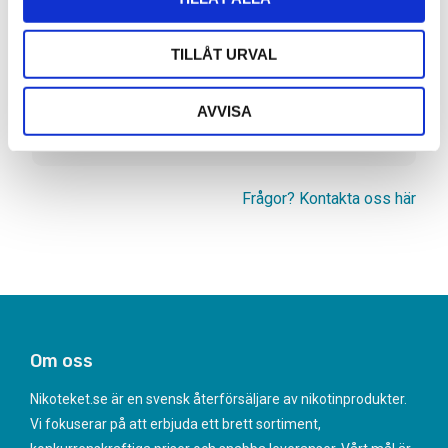
TILLÅT URVAL
Artikelnr
9871-2-11-70
Typ/Produkt
Podsystem
AVVISA
Smak
Jordgubb, Vattenmelon
Nikotinhalt
14mg
Frågor? Kontakta oss här
Om oss
Nikoteket.se är en svensk återförsäljare av nikotinprodukter.
Vi fokuserar på att erbjuda ett brett sortiment,