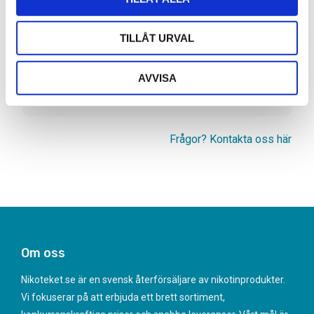
TILLÅT URVAL
Artikelnr
9871-2-11-64
Typ/Produkt
Podsystem
AVVISA
Smak
Jordgubb, Cheesecake, Ice
Nikotinhalt
14mg
Frågor? Kontakta oss här
Om oss
Nikoteket.se är en svensk återförsäljare av nikotinprodukter.
Vi fokuserar på att erbjuda ett brett sortiment,