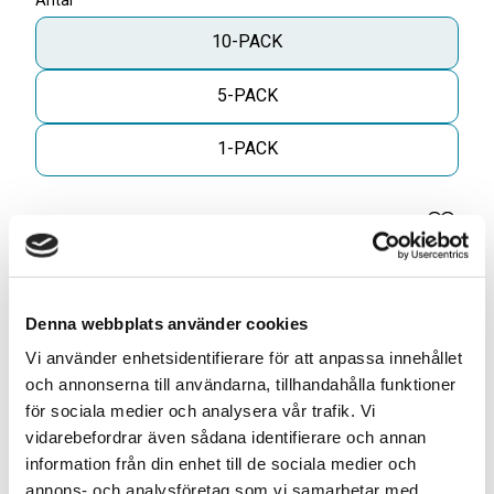
Antal
10-PACK
5-PACK
1-PACK
Antal
Lägg til
-
+
Denna webbplats använder cookies
KÖP
Vi använder enhetsidentifierare för att anpassa innehållet
och annonserna till användarna, tillhandahålla funktioner
ELLER
för sociala medier och analysera vår trafik. Vi
vidarebefordrar även sådana identifierare och annan
information från din enhet till de sociala medier och
Skapa din egen 10-pack blandning* för
annons- och analysföretag som vi samarbetar med.