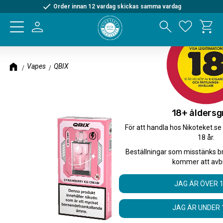
Order innan 12 vardag skickas samma vardag
Kundva
Meny
Favorite
Vapes
QBIX
18+ åldersg
För att handla hos Nikoteket.se
18 år.
Beställningar som misstänks b
kommer att avb
JAG ÄR ÖVER 
JAG ÄR UNDER 