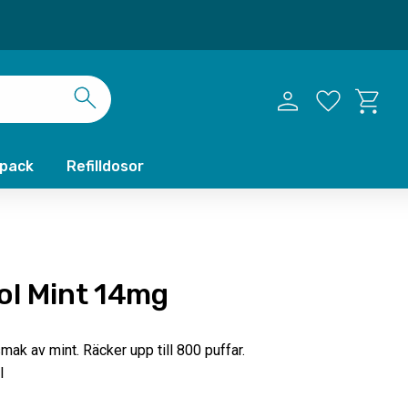
Kundvag
Favoriter
xpack
Refilldosor
ol Mint 14mg
k av mint. Räcker upp till 800 puffar.
l