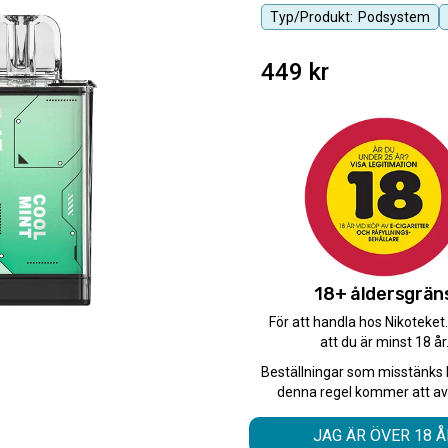
Typ/Produkt:
Podsystem
449
kr
Antal
10-PACK
Antal
-
+
18+ åldersgrän
För att handla hos Nikoteket
att du är minst 18 år
Beställningar som misstänks 
denna regel kommer att av
Skapa din egen 
JAG ÄR ÖVER 18 Å