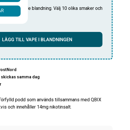
i din anpassade blandning. Välj 10 olika smaker och
ÅR
pris!
LÄGG TILL VAPE I BLANDNINGEN
PostNord
00 skickas samma dag
r
 förfylld podd som används tillsammans med QBIX
vis och innehåller 14mg nikotinsalt.