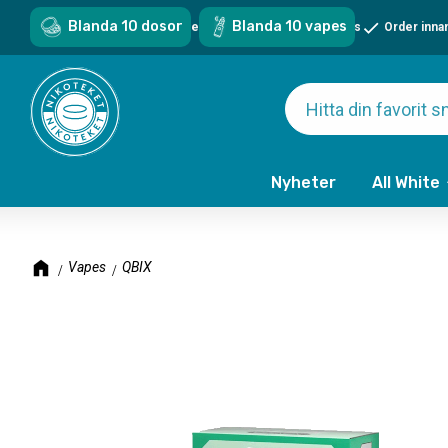
Blanda 10 dosor
Blanda 10 vapes
Sveriges största sortiment - över 1000 snus & vapes
Order inna
Nyheter
All White
Vapes
QBIX