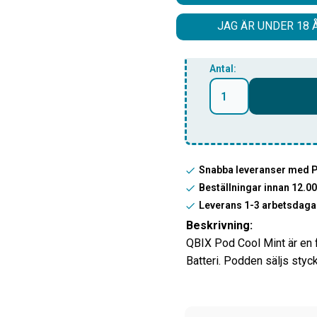
Lägg till denna smak 
JAG ÄR UNDER 18 
få dem för ett special
Antal:
Snabba leveranser med 
Beställningar innan 12.
Leverans 1-3 arbetsdaga
Beskrivning:
QBIX Pod Cool Mint är en
Batteri. Podden säljs styck