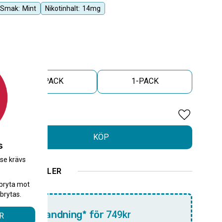
Smak:
Mint
Nikotinhalt:
14mg
5-PACK
1-PACK
Lägg till i 
KÖP
s
.se krävs
.
ELLER
bryta mot
brytas.
10-pack blandning* för
749kr
R