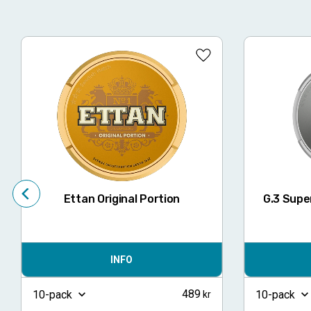
Lägg till i favoriter
Ettan Original Portion
G.3 Supe
INFO
489
10-pack
10-pack