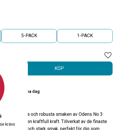
5-PACK
1-PACK
Lägg till i 
KÖP
PostNord
00 skickas samma dag
r
äck den djärva och robusta smaken av Odens No 3
s
s som ger en kraftfull kraft. Tillverkat av de finaste
.se krävs
s en distinkt och stark smak, perfekt för dig som
.