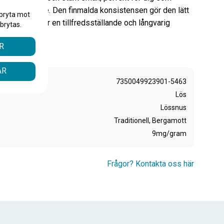
snusupplevelse. Den finmalda konsistensen gör den lätt
bryta mot
et säkerställer en tillfredsställande och långvarig
brytas.
R
ÅR
7350049923901-5463
Lös
Lössnus
Traditionell, Bergamott
9mg/gram
Frågor? Kontakta oss här