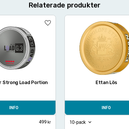
Relaterade produkter
Lägg till i favoriter
r Strong Load Portion
Ettan Lös
INFO
INFO
499
10-pack