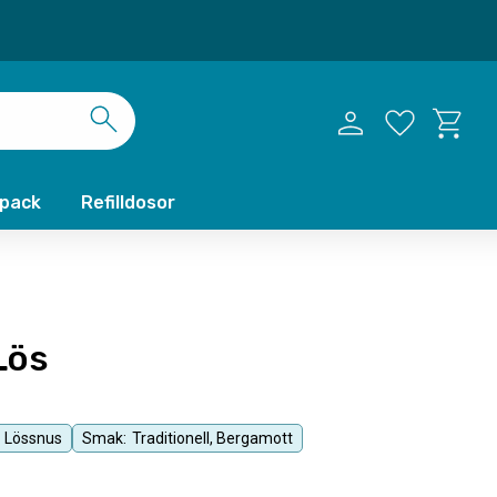
Kundvag
Favoriter
xpack
Refilldosor
Lös
Lössnus
Smak:
Traditionell, Bergamott