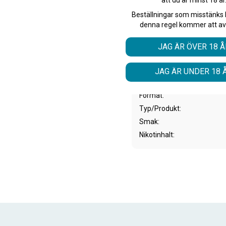
föredrar en mer intensiv 
Beställningar som misstänks 
att forma och använda, vilk
denna regel kommer att av
upplevelse.
JAG ÄR ÖVER 18 Å
JAG ÄR UNDER 18 
Artikelnr
Format
Typ/Produkt
Smak
Nikotinhalt