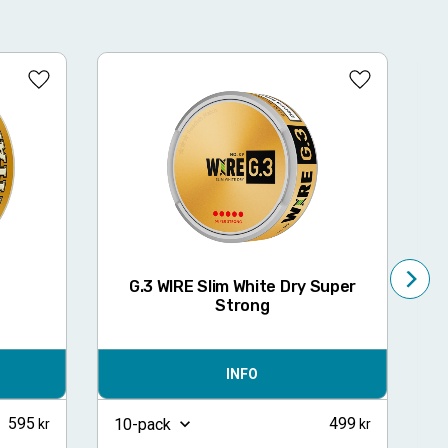
Lägg till i favoriter
Lägg till i fa
G.3 WIRE Slim White Dry Super
Strong
INFO
595
499
10-pack
1