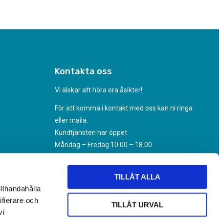
Kontakta oss
Vi älskar att höra era åsikter!
För att komma i kontakt med oss kan ni ringa
eller maila.
Kundtjänsten har öppet
Måndag – Fredag 10.00 – 18.00.
070-494 31 35
Kundtjanst@nikoteket.se
TILLÅT ALLA
illhandahålla
ifierare och
TILLÅT URVAL
vi