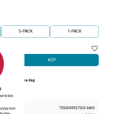
5-PACK
1-PACK
Lägg till i 
KÖP
PostNord
00 skickas samma dag
r
s
.se krävs
.
7350049927503-6865
bryta mot
brytas.