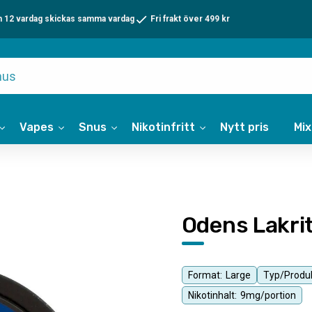
n 12 vardag skickas samma vardag
Fri frakt över 499 kr
Vapes
Snus
Nikotinfritt
Nytt pris
Mi
Odens Lakrit
Format:
Large
Typ/Produk
Nikotinhalt:
9mg/portion