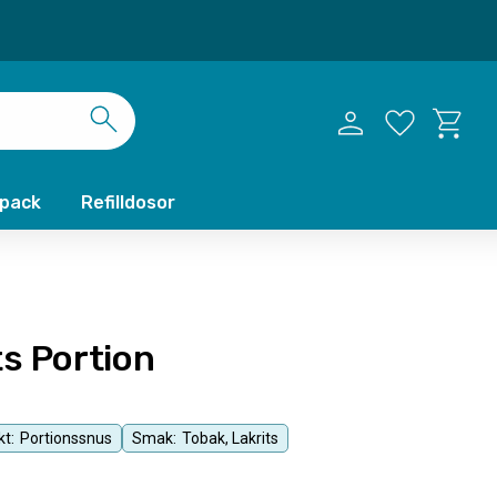
Kundvag
Favoriter
xpack
Refilldosor
s Portion
t:
Portionssnus
Smak:
Tobak, Lakrits