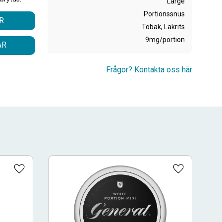
Large
Portionssnus
R
Tobak, Lakrits
9mg/portion
ÅR
Frågor? Kontakta oss här
Lägg till i favoriter
Lägg till i fa