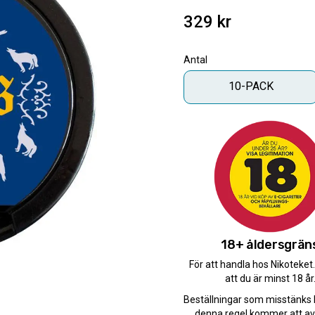
329
kr
Antal
10-PACK
Antal
-
+
Snabba leveranser med 
Beställningar innan 12.
Leverans 1-3 arbetsdaga
18+ åldersgrän
För att handla hos Nikoteket
att du är minst 18 år
Artikelnr
Beställningar som misstänks 
denna regel kommer att av