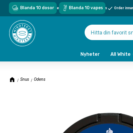
Blanda 10 dosor
Blanda 10 vapes
Sveriges största sortiment - över 1000 snus & vapes
Order inna
Nyheter
All White
Snus
Odens