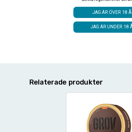
Format
Typ/Produkt
JAG ÄR ÖVER 18 Å
Smak
Nikotinhalt
JAG ÄR UNDER 18 
Relaterade produkter