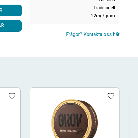
Traditionell
R
22mg/gram
ÅR
Frågor? Kontakta oss här
Lägg till i favoriter
Lägg till i fa