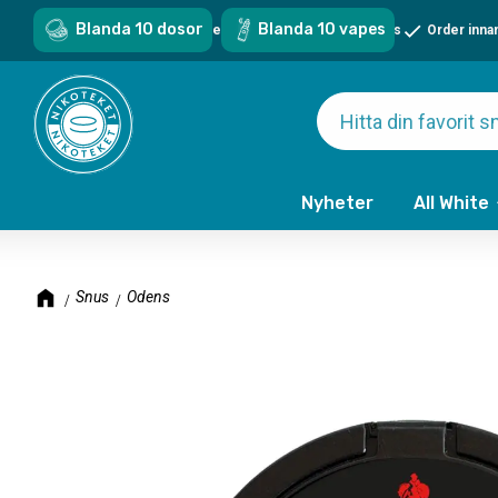
Blanda 10 dosor
Blanda 10 vapes
Sveriges största sortiment - över 1000 snus & vapes
Order inna
Nyheter
All White
Snus
Odens