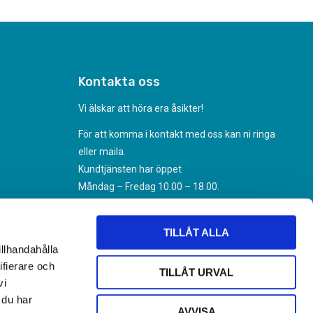
Kontakta oss
Vi älskar att höra era åsikter!
För att komma i kontakt med oss kan ni ringa
eller maila.
Kundtjänsten har öppet
Måndag – Fredag 10.00 – 18.00.
070-494 31 35
Kundtjanst@nikoteket.se
TILLÅT ALLA
illhandahålla
ifierare och
TILLÅT URVAL
vi
 du har
AVVISA