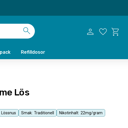
Kundvag
Favoriter
xpack
Refilldosor
eme Lös
Lössnus
Smak:
Traditionell
Nikotinhalt:
22mg/gram