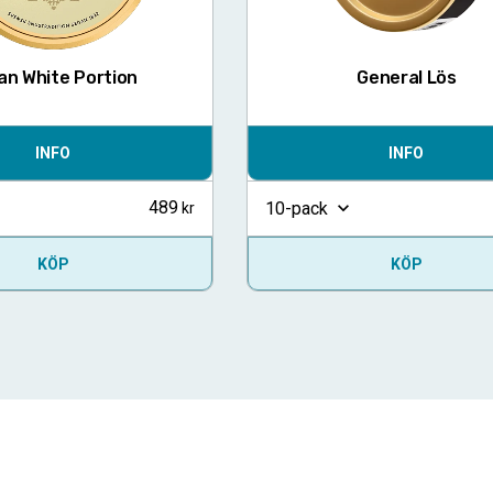
an White Portion
General Lös
INFO
INFO
489
10-pack
KÖP
KÖP