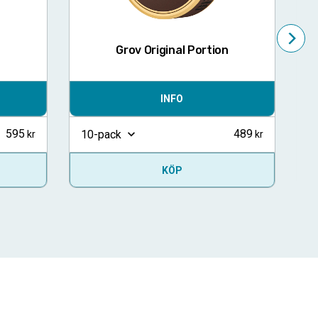
Grov Original Portion
INFO
595
489
10-pack
1
KÖP