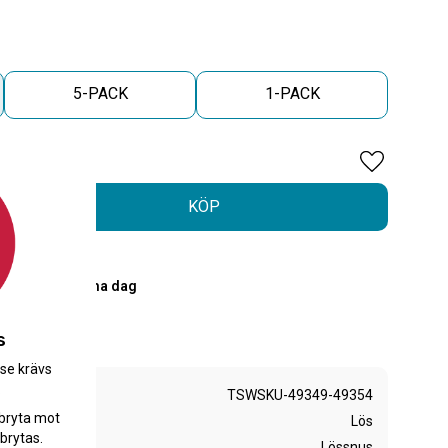
5-PACK
1-PACK
Lägg till i 
KÖP
PostNord
00 skickas samma dag
r
s
.se krävs
.
TSWSKU-49349-49354
bryta mot
Lös
brytas.
Lössnus