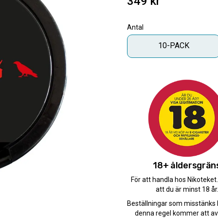
349
kr
Antal
10-PACK
Antal
-
+
Snabba leveranser med 
Beställningar innan 12.
Leverans 1-3 arbetsdaga
18+ åldersgrän
För att handla hos Nikoteket
att du är minst 18 år
Artikelnr
Beställningar som misstänks 
Format
denna regel kommer att av
Typ/Produkt