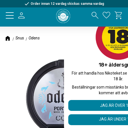
Order innan 12 vardag skickas samma vardag
Kundva
Meny
Favorite
Snus
Odens
18+ åldersg
För att handla hos Nikoteket.se
18 år.
Beställningar som misstänks b
kommer att avb
JAG ÄR ÖVER 
JAG ÄR UNDER 