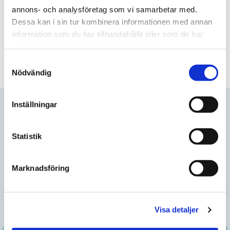
Nikotinhalt
9mg/portion
annons- och analysföretag som vi samarbetar med.
Dessa kan i sin tur kombinera informationen med annan
information som du har tillhandahållit eller som de har
Frågor? Kontakta oss här
samlat in när du har använt deras tjänster.
S
Nödvändig
a
m
t
Inställningar
y
Relaterade produkter
c
k
Statistik
e
Lägg till i favoriter
Lägg till
s
Marknadsföring
v
a
l
Visa detaljer
Grov White Portion
Ettan White Portion