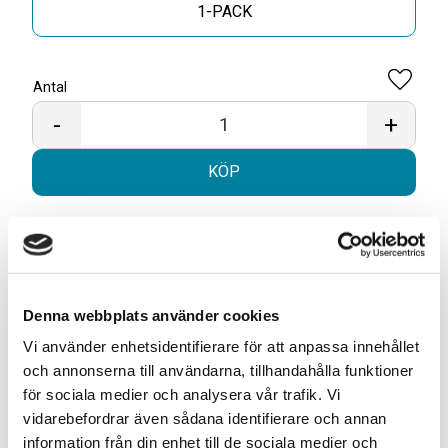
1-PACK
Antal
Lägg til
-
+
KÖP
Snabba leveranser med PostNord
Beställningar innan 12.00 skickas samma dag
Leverans 1-3 arbetsdagar
Denna webbplats använder cookies
Vi använder enhetsidentifierare för att anpassa innehållet
Artikelnr
7350049926810-6859
och annonserna till användarna, tillhandahålla funktioner
Format
Large
för sociala medier och analysera vår trafik. Vi
Typ/Produkt
Portionssnus
vidarebefordrar även sådana identifierare och annan
Smak
Tobak, Mint
information från din enhet till de sociala medier och