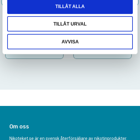
TILLÅT ALLA
INFO
INFO
TILLÅT URVAL
489
489
10-pack
10-pack
AVVISA
KÖP
KÖP
Om oss
Nikoteket.se är en svensk återförsäljare av nikotinprodukter.