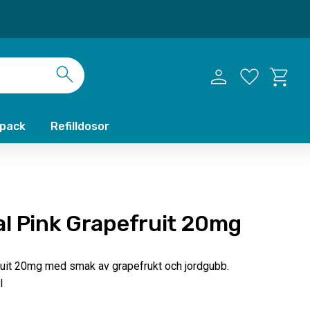
Kundvag
Favoriter
xpack
Refilldosor
al Pink Grapefruit 20mg
ruit 20mg med smak av grapefrukt och jordgubb.
l