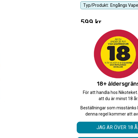
Typ/Produkt:
Engångs Vap
599
kr
Antal
10-PACK
Antal
18+ åldersgrän
-
+
För att handla hos Nikoteket
att du är minst 18 år
Beställningar som misstänks 
denna regel kommer att av
JAG ÄR ÖVER 18 Å
Skapa din egen 