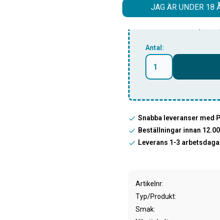
JAG ÄR UNDER 18 
Lägg till denna smak 
få dem för ett special
Antal:
Snabba leveranser med 
Beställningar innan 12.
Leverans 1-3 arbetsdaga
Artikelnr
Typ/Produkt
Smak