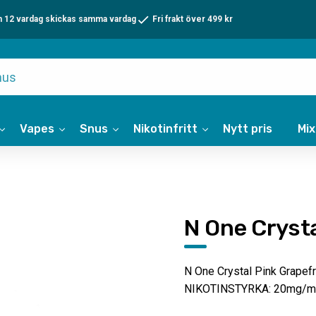
n 12 vardag skickas samma vardag
Fri frakt över 499 kr
Vapes
Snus
Nikotinfritt
Nytt pris
Mi
N One Cryst
N One Crystal Pink Grapef
NIKOTINSTYRKA: 20mg/m