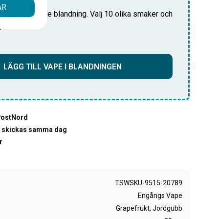
ÅR
i din anpassade blandning. Välj 10 olika smaker och
pris!
LÄGG TILL VAPE I BLANDNINGEN
PostNord
00 skickas samma dag
r
TSWSKU-9515-20789
Engångs Vape
Grapefrukt, Jordgubb