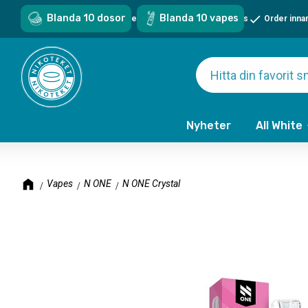
Blanda 10 dosor
Blanda 10 vapes
Sveriges största sortiment - över 1000 snus & vapes
Order inna
Nyheter
All White
Vapes
N ONE
N ONE Crystal