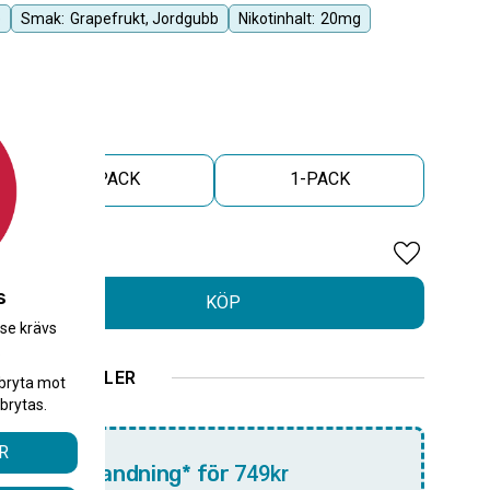
e
Smak:
Grapefrukt, Jordgubb
Nikotinhalt:
20mg
5-PACK
1-PACK
Lägg till i 
s
KÖP
.se krävs
.
ELLER
bryta mot
brytas.
R
10-pack blandning* för
749kr