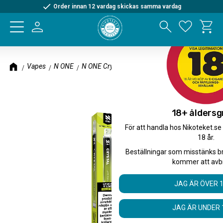
Order innan 12 vardag skickas samma vardag
Kundva
Meny
Favorite
Vapes
N ONE
N ONE Crystal
18+ åldersg
För att handla hos Nikoteket.se
18 år.
Beställningar som misstänks b
kommer att avb
JAG ÄR ÖVER 
JAG ÄR UNDER 