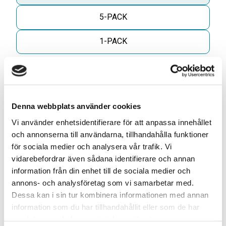
5-PACK
1-PACK
Antal
Lägg til
-
+
Denna webbplats använder cookies
KÖP
Vi använder enhetsidentifierare för att anpassa innehållet
och annonserna till användarna, tillhandahålla funktioner
för sociala medier och analysera vår trafik. Vi
ELLER
vidarebefordrar även sådana identifierare och annan
information från din enhet till de sociala medier och
annons- och analysföretag som vi samarbetar med.
Dessa kan i sin tur kombinera informationen med annan
Skapa din egen 10-pack blandning* för
information som du har tillhandahållit eller som de har
749kr
samlat in när du har använt deras tjänster.