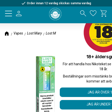
Order innan 12 vardag skickas samma vardag
Kundva
Meny
Favorite
Vapes
Lost Mary
Lost Mary QM600
18+ åldersg
För att handla hos Nikoteket.se
18 år.
Beställningar som misstänks b
kommer att avb
JAG ÄR ÖVER 
JAG ÄR UNDER 