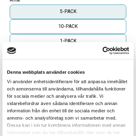
Antal
5-PACK
10-PACK
1-PACK
Antal
Lägg til
Denna webbplats använder cookies
-
+
Vi använder enhetsidentifierare för att anpassa innehållet
och annonserna till användarna, tillhandahålla funktioner
KÖP
för sociala medier och analysera vår trafik. Vi
vidarebefordrar även sådana identifierare och annan
ELLER
information från din enhet till de sociala medier och
annons- och analysföretag som vi samarbetar med.
Dessa kan i sin tur kombinera informationen med annan
information som du har tillhandahållit eller som de har
Skapa din egen 10-pack blandning* för