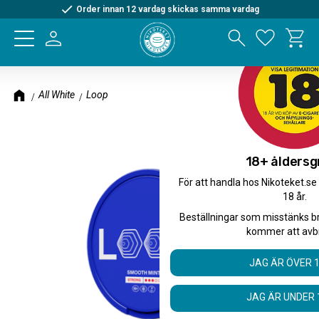
Order innan 12 vardag skickas samma vardag
Kundva
Meny
Favorite
All White
Loop
18+ åldersg
För att handla hos Nikoteket.se
18 år.
Beställningar som misstänks b
kommer att avb
JAG ÄR ÖVER 
JAG ÄR UNDER 