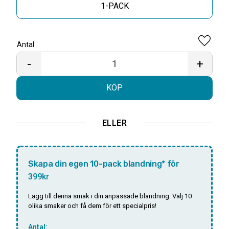
1-PACK
Antal
Lägg til
-
+
KÖP
ELLER
Skapa din egen 10-pack blandning* för
399kr
Lägg till denna smak i din anpassade blandning. Välj 10
olika smaker och få dem för ett specialpris!
Antal: