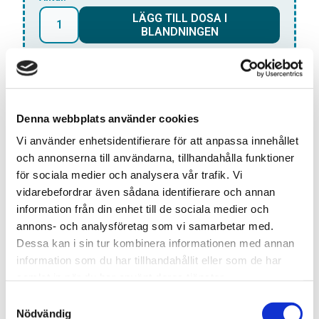
LÄGG TILL DOSA I
BLANDNINGEN
*Gäller endast
ALL WHITE
dosor
Snabba leveranser med PostNord
Denna webbplats använder cookies
Beställningar innan 12.00 skickas samma dag
Vi använder enhetsidentifierare för att anpassa innehållet
Leverans 1-3 arbetsdagar
och annonserna till användarna, tillhandahålla funktioner
Beskrivning:
för sociala medier och analysera vår trafik. Vi
Loop Mint Mania Mini Portion: Njut av den svala och
vidarebefordrar även sådana identifierare och annan
uppfriskande smaken av mynta med Loops Allwhite
information från din enhet till de sociala medier och
Mint Mania Mini Portion nikotinpåsar. Dessa påsar är
annons- och analysföretag som vi samarbetar med.
diskreta, bekväma och perfekta för alla som letar efter
Dessa kan i sin tur kombinera informationen med annan
information som du har tillhandahållit eller som de har
en uppfriskande nikotinupplevelse.
samlat in när du har använt deras tjänster.
S
Nödvändig
a