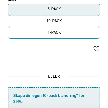
Antal
5-PACK
10-PACK
1-PACK
Lägg til
ELLER
Skapa din egen 10-pack blandning* för
399kr