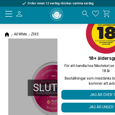
Order innan 12 vardag skickas samma vardag
Kundva
Meny
Favorite
All White
ZIXS
18+ åldersg
För att handla hos Nikoteket.se
18 år.
Beställningar som misstänks b
kommer att avb
SLUTSÅLD
JAG ÄR ÖVER 
JAG ÄR UNDER 