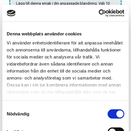
Lägg till denna smak i din anpassade blandning. Välj 10
olika smaker och få dem för ett specialpris!
Antal:
SLUTSÅLD
Denna webbplats använder cookies
Vi använder enhetsidentifierare för att anpassa innehållet
och annonserna till användarna, tillhandahålla funktioner
*Gäller endast
ALL WHITE
dosor
för sociala medier och analysera vår trafik. Vi
vidarebefordrar även sådana identifierare och annan
Snabba leveranser med PostNord
information från din enhet till de sociala medier och
annons- och analysföretag som vi samarbetar med.
Beställningar innan 12.00 skickas samma dag
Dessa kan i sin tur kombinera informationen med annan
Leverans 1-3 arbetsdagar
information som du har tillhandahållit eller som de har
samlat in när du har använt deras tjänster.
S
Artikelnr
TSWSKU-39612-39617
Nödvändig
a
Format
Slim
m
Typ/Produkt
All White
t