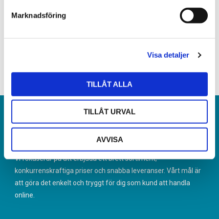
Typ/Produkt
Nikotinfritt Snus
s
Marknadsföring
Smak
Blåhallon, Ice
v
a
l
Frågor? Kontakta oss här
Visa detaljer
TILLÅT ALLA
TILLÅT URVAL
Om oss
AVVISA
Nikoteket.se är en svensk återförsäljare av nikotinprodukter.
Vi fokuserar på att erbjuda ett brett sortiment,
konkurrenskraftiga priser och snabba leveranser. Vårt mål är
att göra det enkelt och tryggt för dig som kund att handla
online.