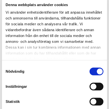
10-PACK
Denna webbplats använder cookies
Vi använder enhetsidentifierare för att anpassa innehållet
5-PACK
och annonserna till användarna, tillhandahålla funktioner
för sociala medier och analysera vår trafik. Vi
1-PACK
vidarebefordrar även sådana identifierare och annan
information från din enhet till de sociala medier och
annons- och analysföretag som vi samarbetar med.
Lägg til
Dessa kan i sin tur kombinera informationen med annan
information som du har tillhandahållit eller som de har
samlat in när du har använt deras tjänster.
S
Snabba leveranser med PostNord
Nödvändig
a
Beställningar innan 12.00 skickas samma dag
m
Leverans 1-3 arbetsdagar
t
Inställningar
y
c
Artikelnr
TSWSKU-37878-37904
k
Statistik
Format
Slim
e