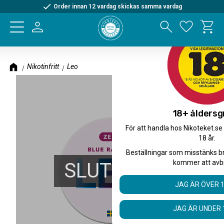
Order innan 12 vardag skickas samma vardag
Kundva
Meny
Favorite
Nikotinfritt
Leo
18+ åldersg
För att handla hos Nikoteket.se
18 år.
Beställningar som misstänks b
kommer att avb
SLUTSÅLD
JAG ÄR ÖVER 
JAG ÄR UNDER 