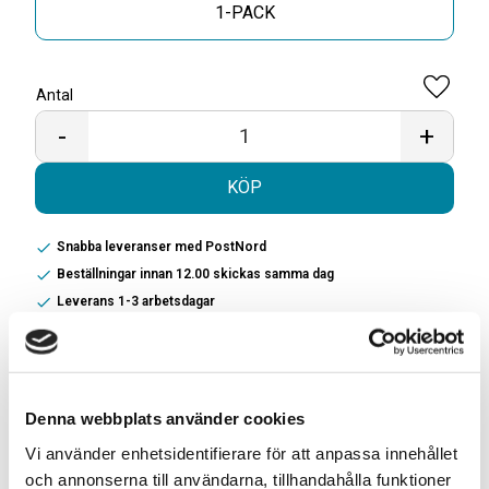
1-PACK
Antal
Lägg til
-
+
KÖP
Snabba leveranser med PostNord
Beställningar innan 12.00 skickas samma dag
Leverans 1-3 arbetsdagar
Beskrivning:
Knox Ultra Stark White Portionssnus: Knox Ultra Stark
White Portionssnus är ett ultra starkt snus med en
fräsch och fruktig smak. Portionerna är vita och ger en
Denna webbplats använder cookies
kraftfull frisättning av nikotin.
Vi använder enhetsidentifierare för att anpassa innehållet
och annonserna till användarna, tillhandahålla funktioner