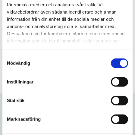
för sociala medier och analysera vår trafik. Vi
vidarebefordrar även sådana identifierare och annan
Artikelnr
7330196002162-5387
information från din enhet till de sociala medier och
Format
Large
annons- och analysföretag som vi samarbetar med.
Typ/Produkt
White Portionssnus
Dessa kan i sin tur kombinera informationen med annan
Smak
Bergamott, citrus
information som du har tillhandahållit eller som de har
Nikotinhalt
19,2mg/portion
samlat in när du har använt deras tjänster.
S
Nödvändig
Frågor? Kontakta oss här
a
m
t
Inställningar
y
c
k
Statistik
e
Relaterade produkter
s
Marknadsföring
v
a
Lägg till i favoriter
Lägg till