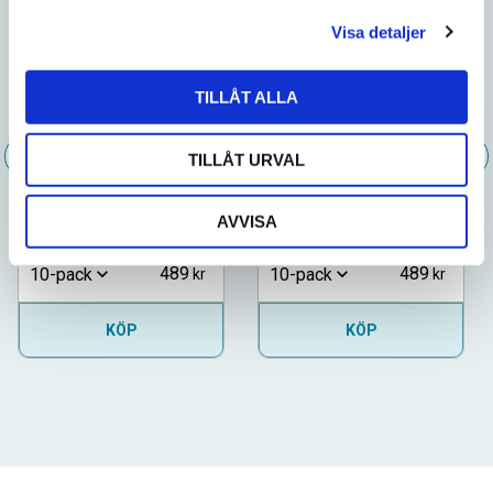
l
Visa detaljer
TILLÅT ALLA
Ettan Original Portion
Ettan White Portion
TILLÅT URVAL
INFO
INFO
AVVISA
489
489
10-pack
10-pack
KÖP
KÖP