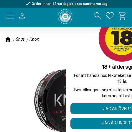
Order innan 12 vardag skickas samma vardag
Kundva
Meny
Favorite
Snus
Knox
18+ åldersg
För att handla hos Nikoteket.se
18 år.
Beställningar som misstänks b
kommer att avb
JAG ÄR ÖVER 
JAG ÄR UNDER 