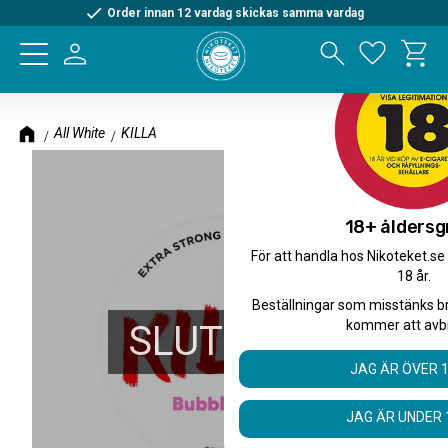
Order innan 12 vardag skickas samma vardag
Kundva
Meny
Favorite
All White
KILLA
18+ åldersg
För att handla hos Nikoteket.se
18 år.
Beställningar som misstänks b
kommer att avb
SLUTSÅLD
JAG ÄR ÖVER 
JAG ÄR UNDER 