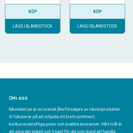
KÖP
KÖP
LÄGG I BLANDSTOCK
LÄGG I BLANDSTOCK
Om oss
Nikoteket.se är en svensk återförsäljare av nikotinprodukter.
Vi fokuserar på att erbjuda ett brett sortiment,
konkurrenskraftiga priser och snabba leveranser. Vårt mål är
att göra det enkelt och tryggt för dig som kund att handla