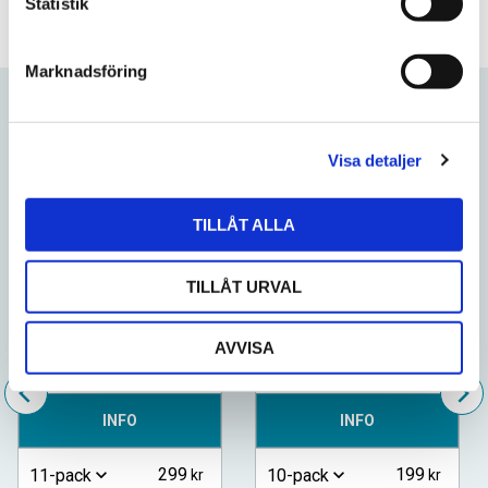
k
Statistik
e
s
Marknadsföring
v
a
Relaterade produkter
l
Visa detaljer
Lägg till i favoriter
Lägg till
TILLÅT ALLA
TILLÅT URVAL
Helwit Mocha
Après Ice Tea Peach
AVVISA
INFO
INFO
299
199
11-pack
10-pack