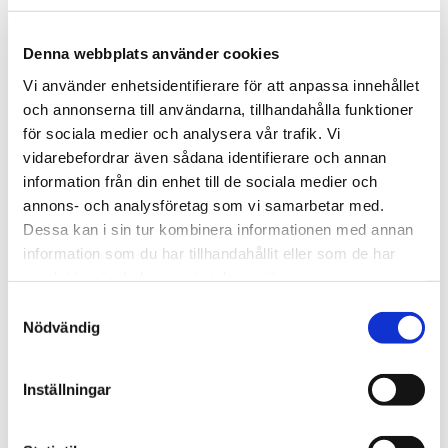
*Gäller endast
ALL WHITE
dosor
Denna webbplats använder cookies
Vi använder enhetsidentifierare för att anpassa innehållet
och annonserna till användarna, tillhandahålla funktioner
Snabba leveranser med PostNord
för sociala medier och analysera vår trafik. Vi
Beställningar innan 12.00 skickas samma dag
vidarebefordrar även sådana identifierare och annan
Leverans 1-3 arbetsdagar
information från din enhet till de sociala medier och
annons- och analysföretag som vi samarbetar med.
Dessa kan i sin tur kombinera informationen med annan
Artikelnr
TSWSKU-36465-36467
information som du har tillhandahållit eller som de har
samlat in när du har använt deras tjänster.
Format
Slim
Typ/Produkt
All White
S
Nödvändig
Smak
Bubblegum
a
m
Nikotinhalt
13,2mg/portion
t
Inställningar
y
Frågor? Kontakta oss här
c