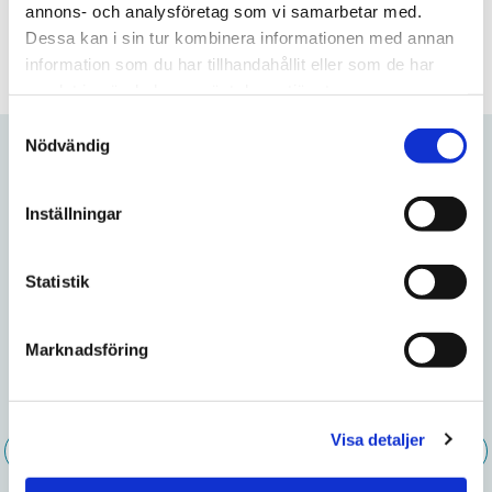
Frågor? Kontakta oss här
annons- och analysföretag som vi samarbetar med.
Dessa kan i sin tur kombinera informationen med annan
information som du har tillhandahållit eller som de har
samlat in när du har använt deras tjänster.
S
Nödvändig
a
m
Relaterade produkter
t
Inställningar
y
c
Lägg till i favoriter
Lägg till
k
Statistik
e
s
Marknadsföring
v
a
Cuba Black Cherry
Après Raspberry
l
Liqorice
Visa detaljer
INFO
INFO