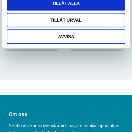
TILLÅT ALLA
185
199
5-pack
10-pack
TILLÅT URVAL
SLUTSÅLD
SLUTSÅLD
AVVISA
SLUTSÅLD
SLUTSÅLD
Om oss
Nikoteket.se är en svensk återförsäljare av nikotinprodukter.