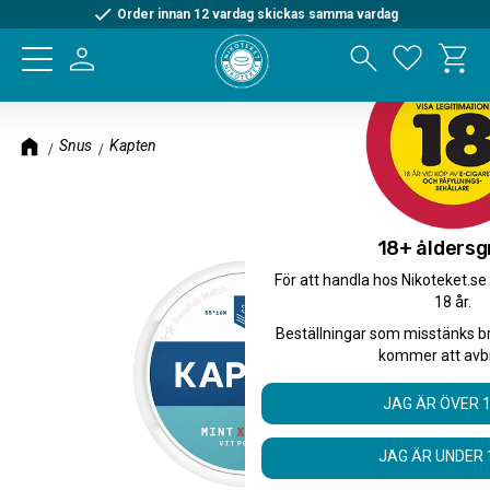
Order innan 12 vardag skickas samma vardag
Kundva
Meny
Favorite
Snus
Kapten
18+ åldersg
För att handla hos Nikoteket.se
18 år.
Beställningar som misstänks b
kommer att avb
JAG ÄR ÖVER 
JAG ÄR UNDER 