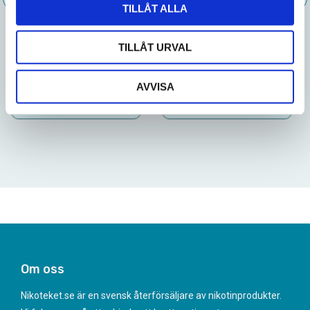
TILLÅT ALLA
INFO
INFO
TILLÅT URVAL
475
479
10-pack
10-pack
AVVISA
KÖP
KÖP
Om oss
Nikoteket.se är en svensk återförsäljare av nikotinprodukter.