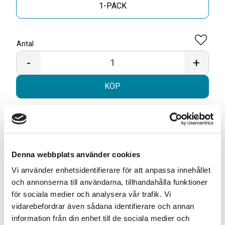
1-PACK
Antal
Lägg til
-
+
KÖP
Snabba leveranser med PostNord
Beställningar innan 12.00 skickas samma dag
Leverans 1-3 arbetsdagar
Denna webbplats använder cookies
Vi använder enhetsidentifierare för att anpassa innehållet
Artikelnr
TSWSKU-38939-38954
och annonserna till användarna, tillhandahålla funktioner
Format
Large
för sociala medier och analysera vår trafik. Vi
vidarebefordrar även sådana identifierare och annan
Typ/Produkt
White Portionssnus
information från din enhet till de sociala medier och
Smak
Tobak, Mint