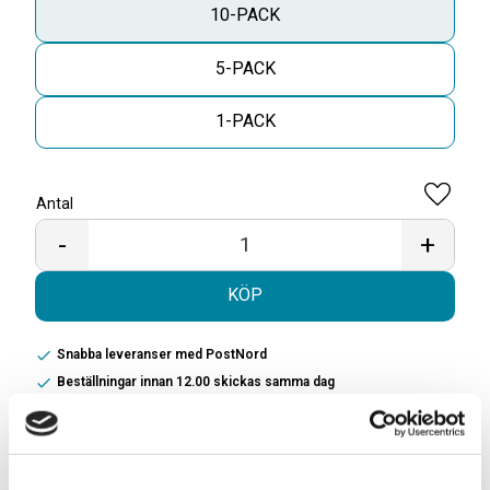
10-PACK
5-PACK
1-PACK
Antal
Lägg til
-
+
KÖP
Snabba leveranser med PostNord
Beställningar innan 12.00 skickas samma dag
Leverans 1-3 arbetsdagar
Beskrivning:
Välrundad tobaksblandning med aroman av äkta