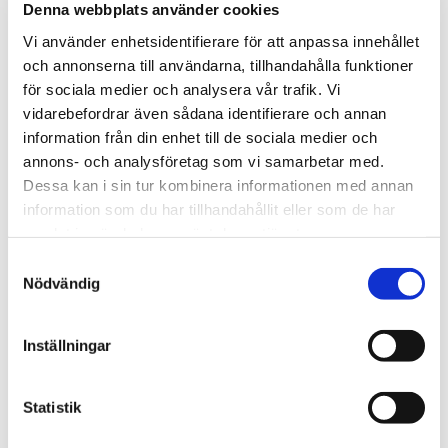
whisky från ön Islay pga. snusets lagring och
Denna webbplats använder cookies
mognande i whiskyfat. Medelstark nikotinupplevelse i
Vi använder enhetsidentifierare för att anpassa innehållet
fuktiga portioner. Snabb och kraftig smakutveckling.
och annonserna till användarna, tillhandahålla funktioner
Normalstort portionsformat för en välbekant
för sociala medier och analysera vår trafik. Vi
snuskänsla bakom läppen.
vidarebefordrar även sådana identifierare och annan
information från din enhet till de sociala medier och
annons- och analysföretag som vi samarbetar med.
Dessa kan i sin tur kombinera informationen med annan
Artikelnr
TSWSKU-20379-20382
information som du har tillhandahållit eller som de har
Format
Large
samlat in när du har använt deras tjänster.
Typ/Produkt
portionssnus
S
Smak
Traditionell, Whisky
Nödvändig
a
Nikotinhalt
12mg/portion
m
t
Inställningar
y
Frågor? Kontakta oss här
c
k
Statistik
e