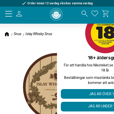
Order innan 12 vardag skickas samma vardag
Kundva
Meny
Favorite
Snus
Islay Whisky Snus
18+ åldersg
För att handla hos Nikoteket.se
18 år.
Beställningar som misstänks b
kommer att avb
JAG ÄR ÖVER 
JAG ÄR UNDER 