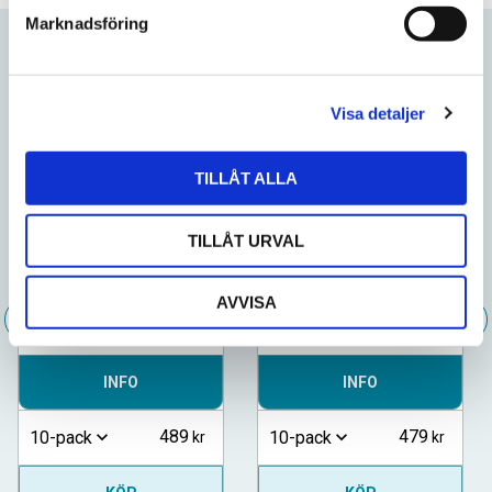
s
Marknadsföring
v
a
Relaterade produkter
l
Visa detaljer
Lägg till i favoriter
Lägg till
TILLÅT ALLA
TILLÅT URVAL
Ettan White Portion
General Original Extra
AVVISA
Strong Portion
INFO
INFO
489
479
10-pack
10-pack