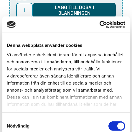
LÄGG TILL DOSA I
BLANDNINGEN
*Gäller endast
ALL WHITE
dosor
Denna webbplats använder cookies
Snabba leveranser med PostNord
Vi använder enhetsidentifierare för att anpassa innehållet
Beställningar innan 12.00 skickas samma dag
och annonserna till användarna, tillhandahålla funktioner
Leverans 1-3 arbetsdagar
för sociala medier och analysera vår trafik. Vi
Beskrivning:
vidarebefordrar även sådana identifierare och annan
Iceberg Extreme Grape:Med 30mg nikotin per prilla
information från din enhet till de sociala medier och
och en söt smak av druvor är Iceberg Extreme Grape
annons- och analysföretag som vi samarbetar med.
ett aptitretande alternativ. Den slimma prillan ger en
Dessa kan i sin tur kombinera informationen med annan
behaglig känsla och en långvarig smak.
information som du har tillhandahållit eller som de har
samlat in när du har använt deras tjänster.
S
Nödvändig
a
Artikelnr
TSWSKU-18546-18650