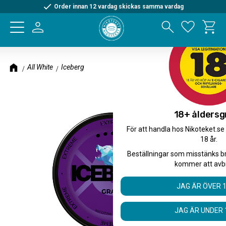
Order innan 12 vardag skickas samma vardag
Kundva
Meny
Favorite
All White
Iceberg
18+ åldersg
För att handla hos Nikoteket.se
18 år.
Beställningar som misstänks b
kommer att avb
JAG ÄR ÖVER 
JAG ÄR UNDER 