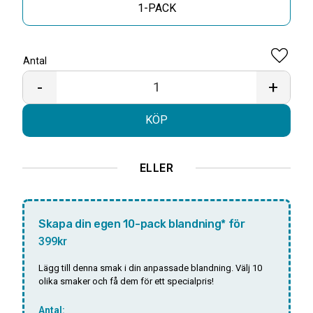
1-PACK
Antal
Lägg til
-
+
KÖP
ELLER
Skapa din egen 10-pack blandning* för
399kr
Lägg till denna smak i din anpassade blandning. Välj 10
olika smaker och få dem för ett specialpris!
Antal: