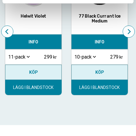
Helwit Violet
77 Black Currant Ice
Medium
INFO
INFO
299
279
11-pack
10-pack
KÖP
KÖP
LÄGG I BLANDSTOCK
LÄGG I BLANDSTOCK